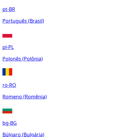
pt-BR
Português (Brasil)
pl-PL
Polonês (Polônia)
ro-RO
Romeno (Romênia)
bg-BG
Búlgaro (Bulgária)