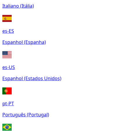
Italiano (Itália)
es-ES
Espanhol (Espanha)
es-US
Espanhol (Estados Unidos)
pt-PT
Português (Portugal)