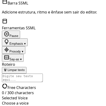
toolbar
Barra SSML
Adicione estrutura, ritmo e ênfase sem sair do editor.
toolbar
Ferramentas SSML
pause_circle
Pause
lightbulb
Emphasis ▾
graphic_eq
Prosody ▾
pin
Say-as ▾
Roteiro
🗑 Limpar texto
data_usage
Free Characters
0
/
300
characters
Selected Voice
Choose a voice