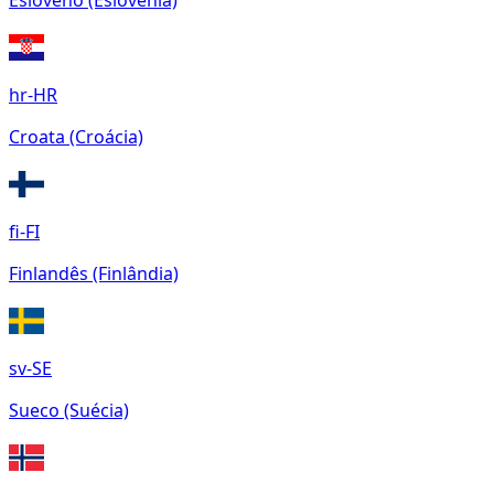
Esloveno (Eslovênia)
hr-HR
Croata (Croácia)
fi-FI
Finlandês (Finlândia)
sv-SE
Sueco (Suécia)