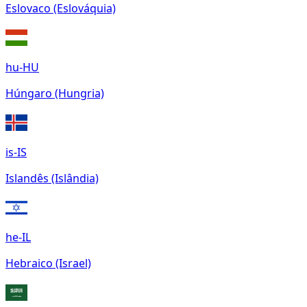
Eslovaco (Eslováquia)
hu-HU
Húngaro (Hungria)
is-IS
Islandês (Islândia)
he-IL
Hebraico (Israel)