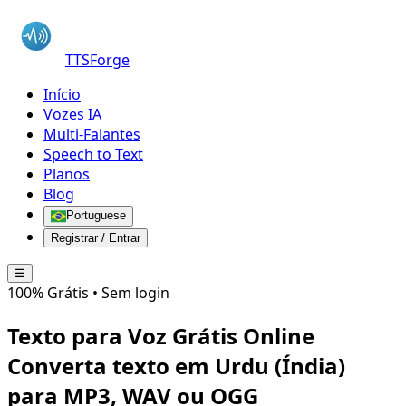
TTSForge
Início
Vozes IA
Multi-Falantes
Speech to Text
Planos
Blog
Portuguese
Registrar / Entrar
☰
100% Grátis • Sem login
Texto para Voz Grátis Online
Converta texto em
Urdu (Índia)
para MP3, WAV ou OGG