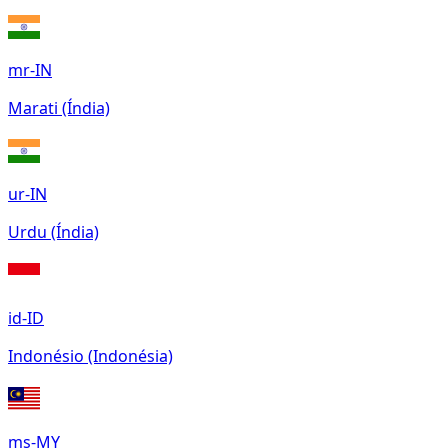
mr-IN
Marati (Índia)
ur-IN
Urdu (Índia)
id-ID
Indonésio (Indonésia)
ms-MY