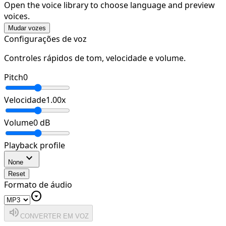
Open the voice library to choose language and preview
voices.
Mudar vozes
Configurações de voz
Controles rápidos de tom, velocidade e volume.
Pitch
0
Velocidade
1.00
x
Volume
0
dB
Playback profile
expand_more
None
Reset
Formato de áudio
arrow_drop_down_circle
volume_up
CONVERTER EM VOZ