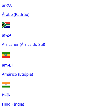
ar-XA
Árabe (Padrão)
af-ZA
Africâner (África do Sul)
am-ET
Amárico (Etiópia)
hi-IN
Hindi (Índia)