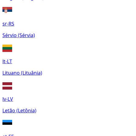
sr-RS
Sérvio (Sérvia)
lt-LT
Lituano (Lituânia)
lv-LV
Letão (Letônia)