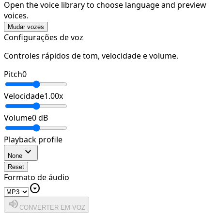
Open the voice library to choose language and preview
voices.
Mudar vozes
Configurações de voz
Controles rápidos de tom, velocidade e volume.
Pitch
0
Velocidade
1.00
x
Volume
0
dB
Playback profile
expand_more
None
Reset
Formato de áudio
arrow_drop_down_circle
volume_up
CONVERTER EM VOZ