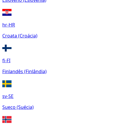
Esloveno (Eslovênia)
hr-HR
Croata (Croácia)
fi-FI
Finlandês (Finlândia)
sv-SE
Sueco (Suécia)