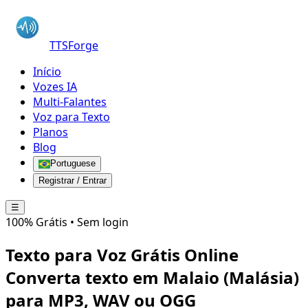
TTSForge
Início
Vozes IA
Multi-Falantes
Voz para Texto
Planos
Blog
Portuguese
Registrar / Entrar
☰
100% Grátis • Sem login
Texto para Voz Grátis Online
Converta texto em
Malaio (Malásia)
para MP3, WAV ou OGG