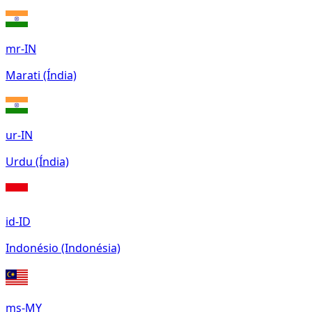
mr-IN
Marati (Índia)
ur-IN
Urdu (Índia)
id-ID
Indonésio (Indonésia)
ms-MY