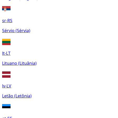
sr-RS
Sérvio (Sérvia)
lt-LT
Lituano (Lituânia)
lv-LV
Letão (Letônia)