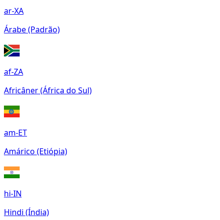
ar-XA
Árabe (Padrão)
af-ZA
Africâner (África do Sul)
am-ET
Amárico (Etiópia)
hi-IN
Hindi (Índia)