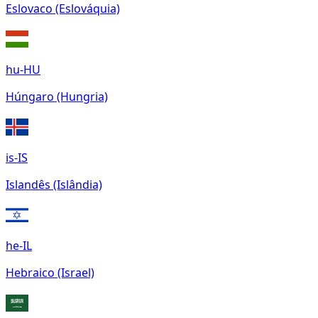
Eslovaco (Eslováquia)
hu-HU
Húngaro (Hungria)
is-IS
Islandês (Islândia)
he-IL
Hebraico (Israel)