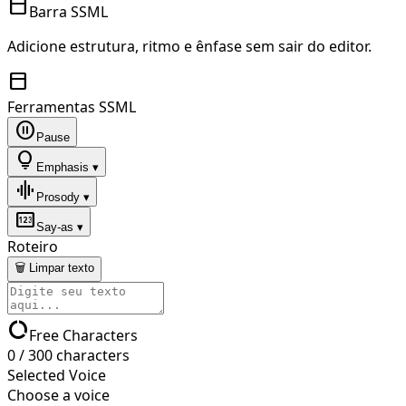
toolbar
Barra SSML
Adicione estrutura, ritmo e ênfase sem sair do editor.
toolbar
Ferramentas SSML
pause_circle
Pause
lightbulb
Emphasis ▾
graphic_eq
Prosody ▾
pin
Say-as ▾
Roteiro
🗑 Limpar texto
data_usage
Free Characters
0
/
300
characters
Selected Voice
Choose a voice