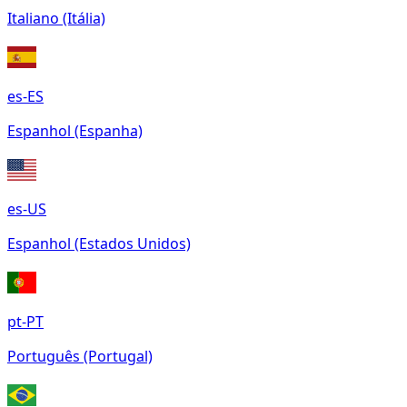
Italiano (Itália)
es-ES
Espanhol (Espanha)
es-US
Espanhol (Estados Unidos)
pt-PT
Português (Portugal)