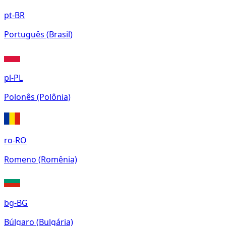
pt-BR
Português (Brasil)
pl-PL
Polonês (Polônia)
ro-RO
Romeno (Romênia)
bg-BG
Búlgaro (Bulgária)