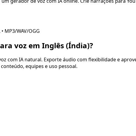
 um gerador de voz com IA online. Crie narrações para YouT
L • MP3/WAV/OGG
para voz em
Inglês (Índia)
?
oz com IA natural. Exporte áudio com flexibilidade e aprovei
e conteúdo, equipes e uso pessoal.