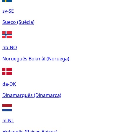
sv-SE
Sueco (Suécia)
nb-NO
Norueguês Bokmål (Noruega)
da-DK
Dinamarquês (Dinamarca)
nl-NL
Holandês (Países Baixos)