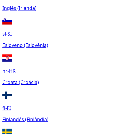
Inglês (Irlanda)
sl-SI
Esloveno (Eslovênia)
hr-HR
Croata (Croácia)
fi-FI
Finlandês (Finlândia)