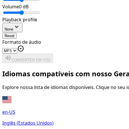
Volume
0
dB
Playback profile
expand_more
None
Reset
Formato de áudio
arrow_drop_down_circle
volume_up
CONVERTER EM VOZ
Idiomas compatíveis com nosso Gera
Explore nossa lista de idiomas disponíveis. Clique no seu
en-US
Inglês (Estados Unidos)