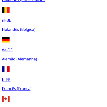
nl-BE
Holandês (Bélgica)
de-DE
Alemão (Alemanha)
fr-FR
Francês (França)