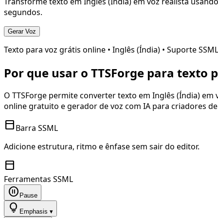
Transforme texto em
Inglês (Índia)
em voz realista usando
segundos.
Gerar Voz
Texto para voz grátis online •
Inglês (Índia)
• Suporte SSM
Por que usar o TTSForge para texto 
O TTSForge permite converter texto em
Inglês (Índia)
em v
online gratuito e gerador de voz com IA para criadores d
toolbar
Barra SSML
Adicione estrutura, ritmo e ênfase sem sair do editor.
toolbar
Ferramentas SSML
pause_circle
Pause
lightbulb
Emphasis ▾