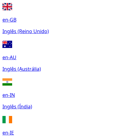
en-GB
Inglês (Reino Unido)
en-AU
Inglês (Austrália)
en-IN
Inglês (Índia)
en-IE