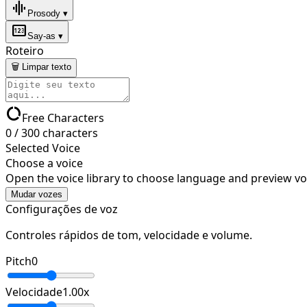
graphic_eq
Prosody ▾
pin
Say-as ▾
Roteiro
🗑 Limpar texto
data_usage
Free Characters
0
/
300
characters
Selected Voice
Choose a voice
Open the voice library to choose language and preview vo
Mudar vozes
Configurações de voz
Controles rápidos de tom, velocidade e volume.
Pitch
0
Velocidade
1.00
x