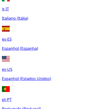
it-IT
Italiano (Itália)
es-ES
Espanhol (Espanha)
es-US
Espanhol (Estados Unidos)
pt-PT
Português (Portugal)