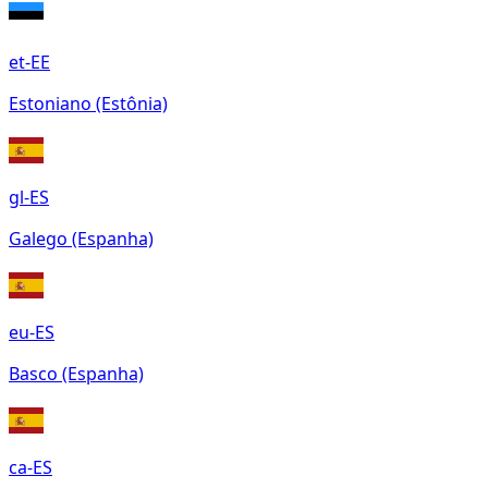
et-EE
Estoniano (Estônia)
gl-ES
Galego (Espanha)
eu-ES
Basco (Espanha)
ca-ES