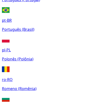
pt-BR
Português (Brasil)
pl-PL
Polonês (Polônia)
ro-RO
Romeno (Romênia)