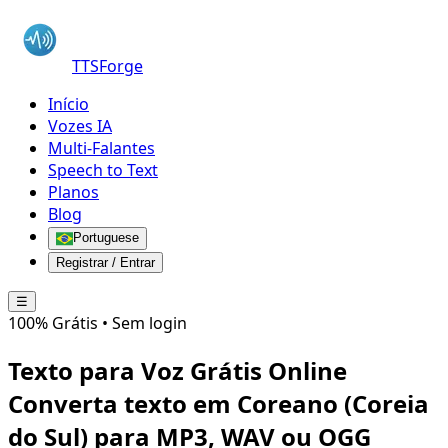
TTSForge
Início
Vozes IA
Multi-Falantes
Speech to Text
Planos
Blog
Portuguese
Registrar / Entrar
☰
100% Grátis • Sem login
Texto para Voz Grátis Online
Converta texto em
Coreano (Coreia
do Sul)
para MP3, WAV ou OGG