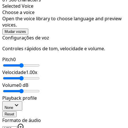
Selected Voice
Choose a voice
Open the voice library to choose language and preview
voices.
Mudar vozes
Configurações de voz
Controles rápidos de tom, velocidade e volume.
Pitch
0
Velocidade
1.00
x
Volume
0
dB
Playback profile
expand_more
None
Reset
Formato de áudio
arrow_drop_down_circle