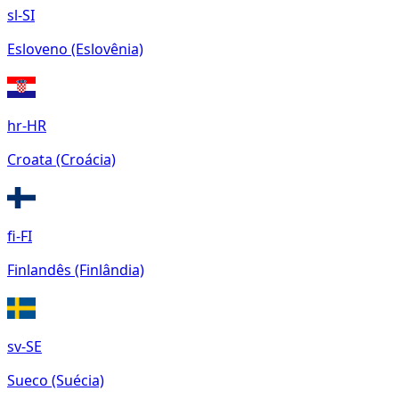
sl-SI
Esloveno (Eslovênia)
hr-HR
Croata (Croácia)
fi-FI
Finlandês (Finlândia)
sv-SE
Sueco (Suécia)