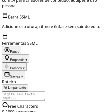
com IA para criadores de conteúdo, equipes e uso
pessoal.
toolbar
Barra SSML
Adicione estrutura, ritmo e ênfase sem sair do editor.
toolbar
Ferramentas SSML
pause_circle
Pause
lightbulb
Emphasis ▾
graphic_eq
Prosody ▾
pin
Say-as ▾
Roteiro
🗑 Limpar texto
data_usage
Free Characters
0
/
300
characters