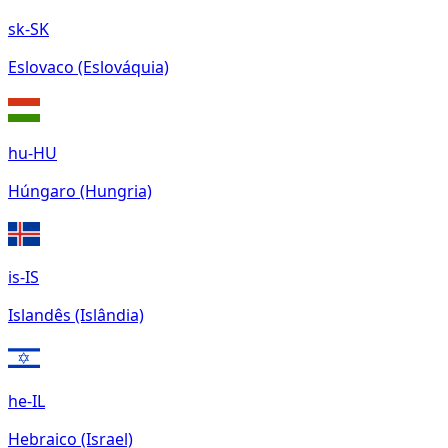
sk-SK
Eslovaco (Eslováquia)
hu-HU
Húngaro (Hungria)
is-IS
Islandês (Islândia)
he-IL
Hebraico (Israel)