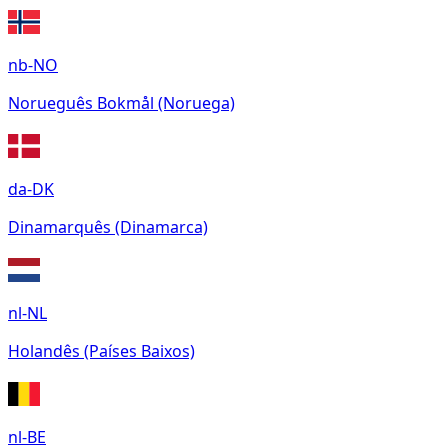
nb-NO
Norueguês Bokmål (Noruega)
da-DK
Dinamarquês (Dinamarca)
nl-NL
Holandês (Países Baixos)
nl-BE