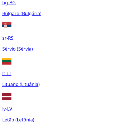
bg-BG
Búlgaro (Bulgária)
sr-RS
Sérvio (Sérvia)
lt-LT
Lituano (Lituânia)
lv-LV
Letão (Letônia)