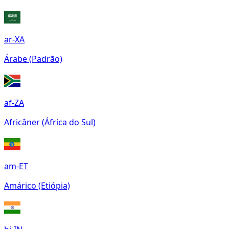
ar-XA
Árabe (Padrão)
af-ZA
Africâner (África do Sul)
am-ET
Amárico (Etiópia)