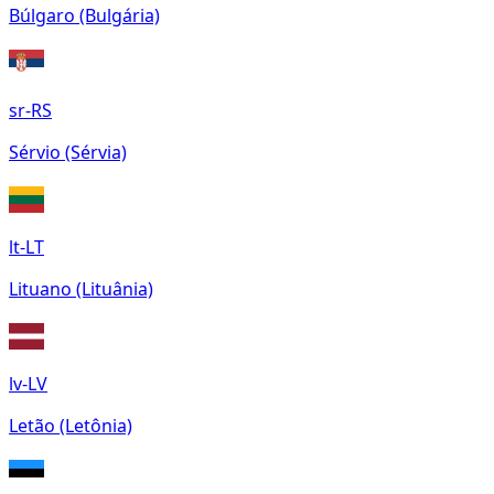
Búlgaro (Bulgária)
sr-RS
Sérvio (Sérvia)
lt-LT
Lituano (Lituânia)
lv-LV
Letão (Letônia)