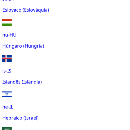
Eslovaco (Eslováquia)
hu-HU
Húngaro (Hungria)
is-IS
Islandês (Islândia)
he-IL
Hebraico (Israel)