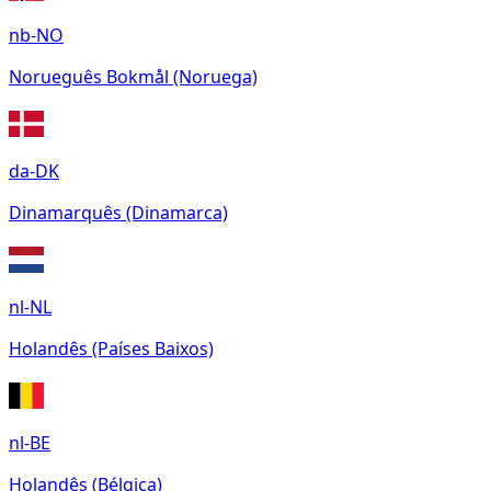
nb-NO
Norueguês Bokmål (Noruega)
da-DK
Dinamarquês (Dinamarca)
nl-NL
Holandês (Países Baixos)
nl-BE
Holandês (Bélgica)