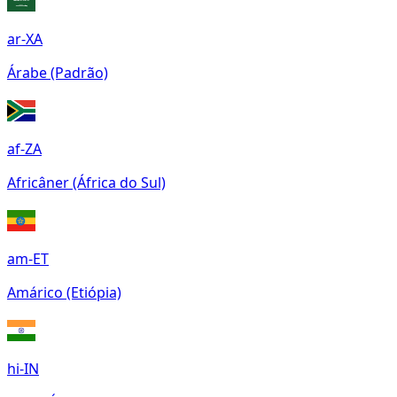
ar-XA
Árabe (Padrão)
af-ZA
Africâner (África do Sul)
am-ET
Amárico (Etiópia)
hi-IN