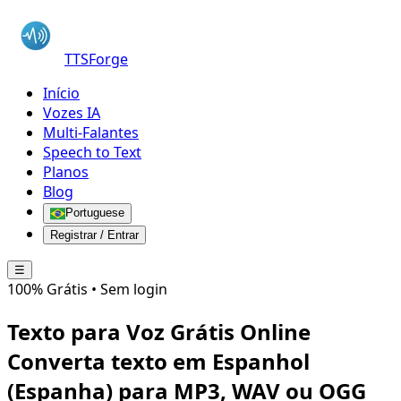
TTSForge
Início
Vozes IA
Multi-Falantes
Speech to Text
Planos
Blog
Portuguese
Registrar / Entrar
☰
100% Grátis • Sem login
Texto para Voz Grátis Online
Converta texto em
Espanhol
(Espanha)
para MP3, WAV ou OGG