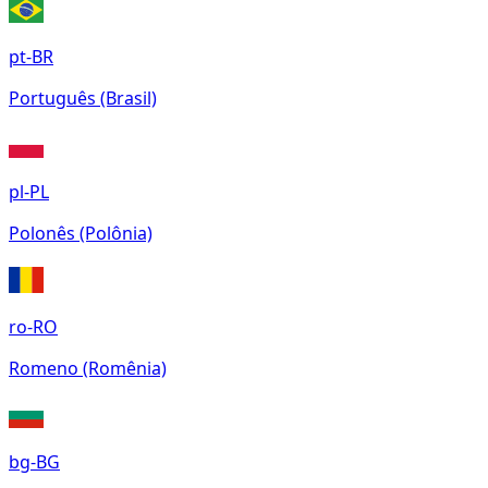
pt-BR
Português (Brasil)
pl-PL
Polonês (Polônia)
ro-RO
Romeno (Romênia)
bg-BG