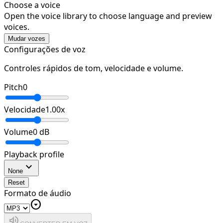
Choose a voice
Open the voice library to choose language and preview
voices.
Mudar vozes
Configurações de voz
Controles rápidos de tom, velocidade e volume.
Pitch
0
Velocidade
1.00
x
Volume
0
dB
Playback profile
expand_more
None
Reset
Formato de áudio
arrow_drop_down_circle
volume_up