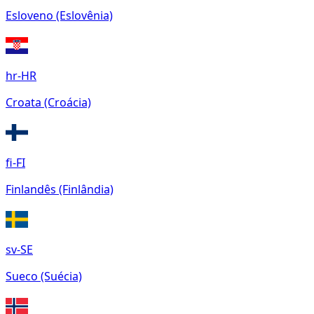
Esloveno (Eslovênia)
hr-HR
Croata (Croácia)
fi-FI
Finlandês (Finlândia)
sv-SE
Sueco (Suécia)