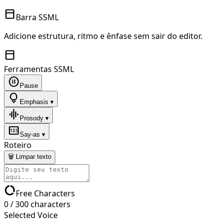
toolbar
Barra SSML
Adicione estrutura, ritmo e ênfase sem sair do editor.
toolbar
Ferramentas SSML
pause_circle
Pause
lightbulb
Emphasis ▾
graphic_eq
Prosody ▾
pin
Say-as ▾
Roteiro
🗑 Limpar texto
data_usage
Free Characters
0
/
300
characters
Selected Voice