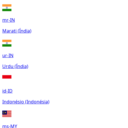
mr-IN
Marati (Índia)
ur-IN
Urdu (Índia)
id-ID
Indonésio (Indonésia)
ms-MY