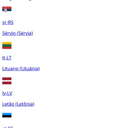
sr-RS
Sérvio (Sérvia)
lt-LT
Lituano (Lituânia)
lv-LV
Letão (Letônia)