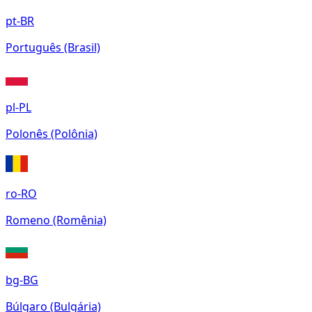
pt-BR
Português (Brasil)
pl-PL
Polonês (Polônia)
ro-RO
Romeno (Romênia)
bg-BG
Búlgaro (Bulgária)