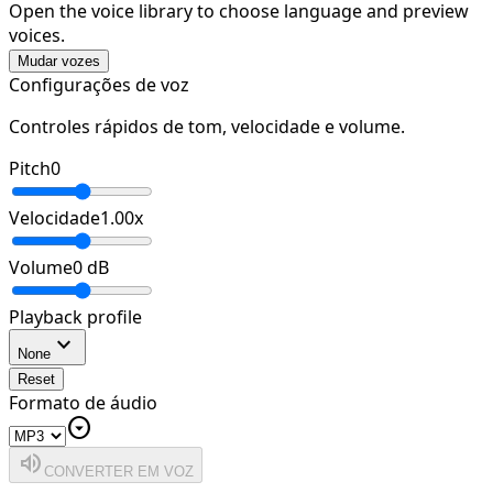
Open the voice library to choose language and preview
voices.
Mudar vozes
Configurações de voz
Controles rápidos de tom, velocidade e volume.
Pitch
0
Velocidade
1.00
x
Volume
0
dB
Playback profile
expand_more
None
Reset
Formato de áudio
arrow_drop_down_circle
volume_up
CONVERTER EM VOZ