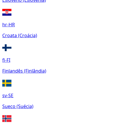
Esloveno (Eslovênia)
hr-HR
Croata (Croácia)
fi-FI
Finlandês (Finlândia)
sv-SE
Sueco (Suécia)