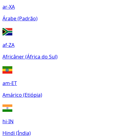
ar-XA
Árabe (Padrão)
af-ZA
Africâner (África do Sul)
am-ET
Amárico (Etiópia)
hi-IN
Hindi (Índia)