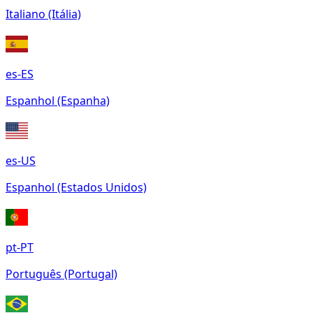
Italiano (Itália)
es-ES
Espanhol (Espanha)
es-US
Espanhol (Estados Unidos)
pt-PT
Português (Portugal)