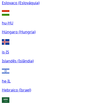
Eslovaco (Eslováquia)
hu-HU
Húngaro (Hungria)
is-IS
Islandês (Islândia)
he-IL
Hebraico (Israel)