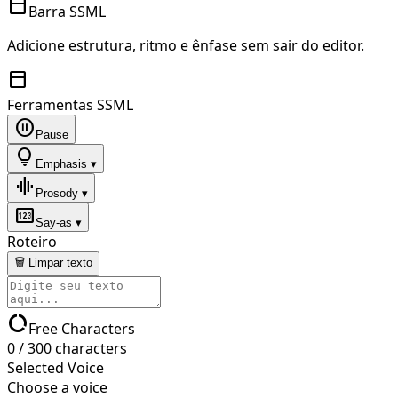
toolbar
Barra SSML
Adicione estrutura, ritmo e ênfase sem sair do editor.
toolbar
Ferramentas SSML
pause_circle
Pause
lightbulb
Emphasis ▾
graphic_eq
Prosody ▾
pin
Say-as ▾
Roteiro
🗑 Limpar texto
data_usage
Free Characters
0
/
300
characters
Selected Voice
Choose a voice