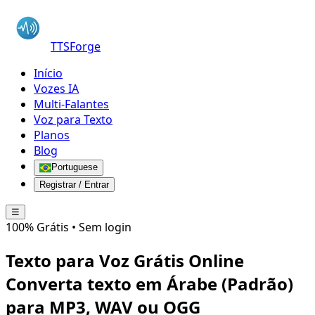
TTSForge
Início
Vozes IA
Multi-Falantes
Voz para Texto
Planos
Blog
Portuguese
Registrar / Entrar
☰
100% Grátis • Sem login
Texto para Voz Grátis Online
Converta texto em
Árabe (Padrão)
para MP3, WAV ou OGG