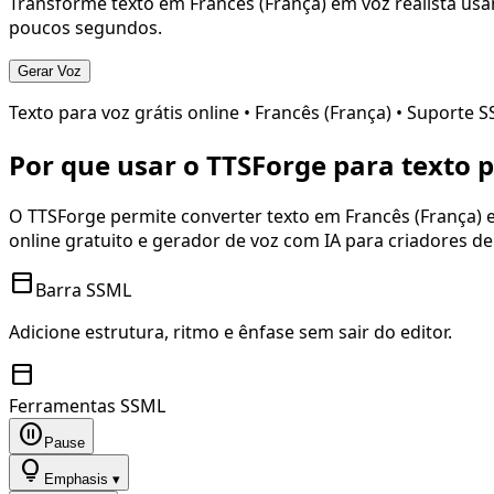
Transforme texto em
Francês (França)
em voz realista usa
poucos segundos.
Gerar Voz
Texto para voz grátis online •
Francês (França)
• Suporte 
Por que usar o TTSForge para texto 
O TTSForge permite converter texto em
Francês (França)
e
online gratuito e gerador de voz com IA para criadores d
toolbar
Barra SSML
Adicione estrutura, ritmo e ênfase sem sair do editor.
toolbar
Ferramentas SSML
pause_circle
Pause
lightbulb
Emphasis ▾