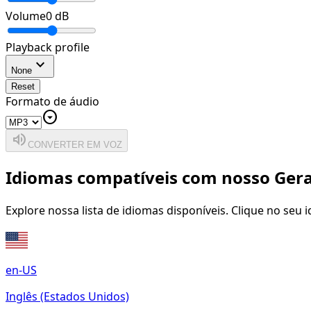
Volume
0
dB
Playback profile
expand_more
None
Reset
Formato de áudio
arrow_drop_down_circle
volume_up
CONVERTER EM VOZ
Idiomas compatíveis com nosso Gera
Explore nossa lista de idiomas disponíveis. Clique no seu
en-US
Inglês (Estados Unidos)