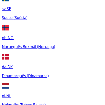
sv-SE
Sueco (Suécia)
nb-NO
Norueguês Bokmål (Noruega)
da-DK
Dinamarquês (Dinamarca)
nl-NL
Holandês (Países Baixos)