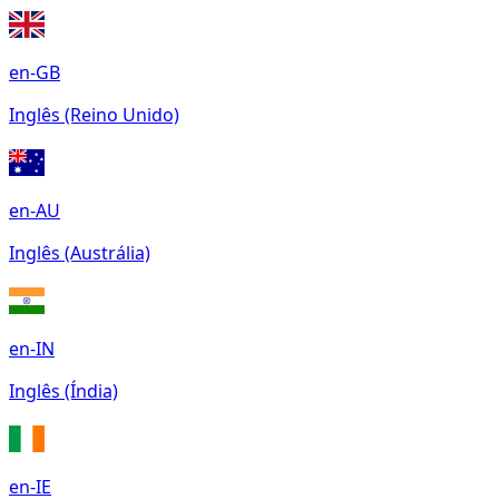
en-GB
Inglês (Reino Unido)
en-AU
Inglês (Austrália)
en-IN
Inglês (Índia)
en-IE