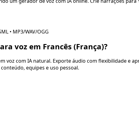
ndo um gerador de voz com IA online. Crie narrações para Y
SSML • MP3/WAV/OGG
para voz em
Francês (França)
?
m voz com IA natural. Exporte áudio com flexibilidade e apr
e conteúdo, equipes e uso pessoal.