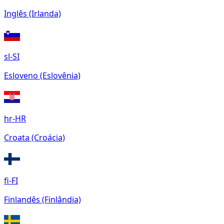
Inglês (Irlanda)
sl-SI
Esloveno (Eslovênia)
hr-HR
Croata (Croácia)
fi-FI
Finlandês (Finlândia)