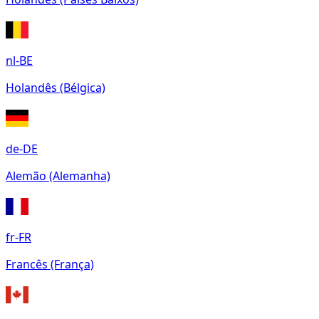
nl-BE
Holandês (Bélgica)
de-DE
Alemão (Alemanha)
fr-FR
Francês (França)