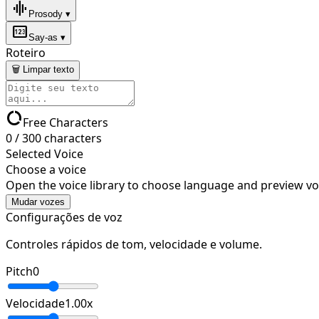
graphic_eq
Prosody ▾
pin
Say-as ▾
Roteiro
🗑 Limpar texto
data_usage
Free Characters
0
/
300
characters
Selected Voice
Choose a voice
Open the voice library to choose language and preview vo
Mudar vozes
Configurações de voz
Controles rápidos de tom, velocidade e volume.
Pitch
0
Velocidade
1.00
x