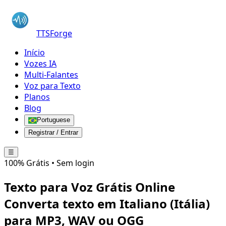
TTSForge
Início
Vozes IA
Multi-Falantes
Voz para Texto
Planos
Blog
Portuguese
Registrar / Entrar
☰
100% Grátis • Sem login
Texto para Voz Grátis Online
Converta texto em
Italiano (Itália)
para MP3, WAV ou OGG