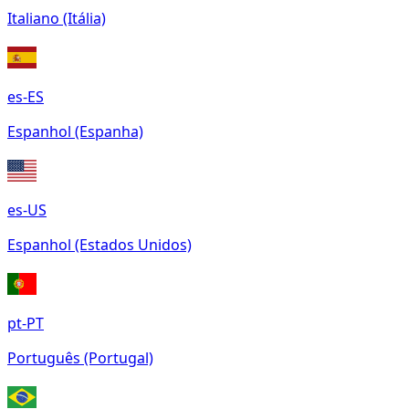
Italiano (Itália)
es-ES
Espanhol (Espanha)
es-US
Espanhol (Estados Unidos)
pt-PT
Português (Portugal)