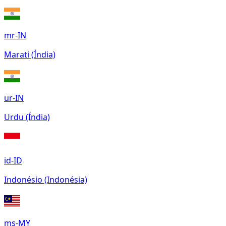
mr-IN
Marati (Índia)
ur-IN
Urdu (Índia)
id-ID
Indonésio (Indonésia)
ms-MY