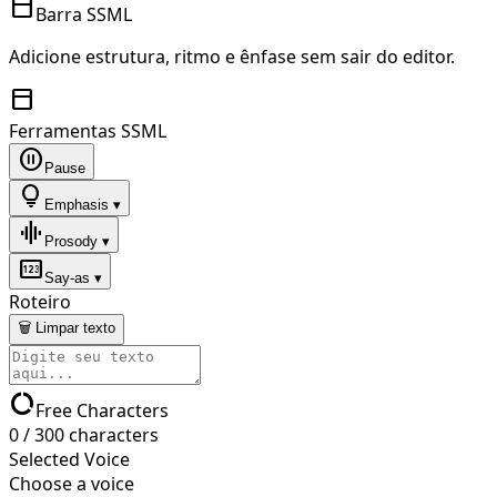
toolbar
Barra SSML
Adicione estrutura, ritmo e ênfase sem sair do editor.
toolbar
Ferramentas SSML
pause_circle
Pause
lightbulb
Emphasis ▾
graphic_eq
Prosody ▾
pin
Say-as ▾
Roteiro
🗑 Limpar texto
data_usage
Free Characters
0
/
300
characters
Selected Voice
Choose a voice