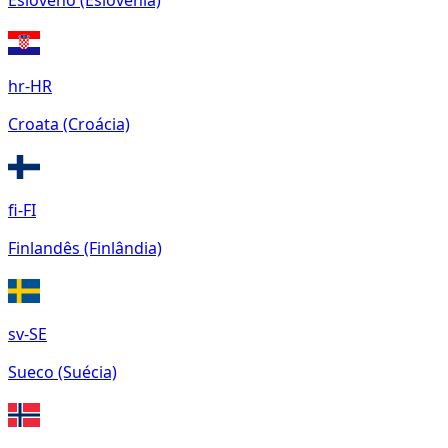
Esloveno (Eslovênia)
hr-HR
Croata (Croácia)
fi-FI
Finlandês (Finlândia)
sv-SE
Sueco (Suécia)