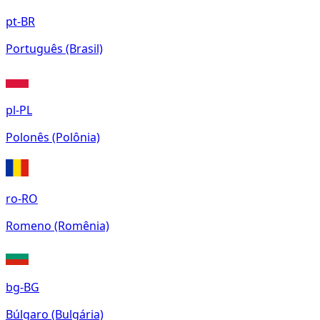
pt-BR
Português (Brasil)
pl-PL
Polonês (Polônia)
ro-RO
Romeno (Romênia)
bg-BG
Búlgaro (Bulgária)