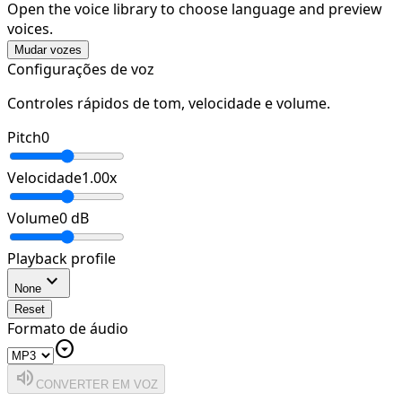
Open the voice library to choose language and preview
voices.
Mudar vozes
Configurações de voz
Controles rápidos de tom, velocidade e volume.
Pitch
0
Velocidade
1.00
x
Volume
0
dB
Playback profile
expand_more
None
Reset
Formato de áudio
arrow_drop_down_circle
volume_up
CONVERTER EM VOZ