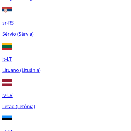
sr-RS
Sérvio (Sérvia)
lt-LT
Lituano (Lituânia)
lv-LV
Letão (Letônia)