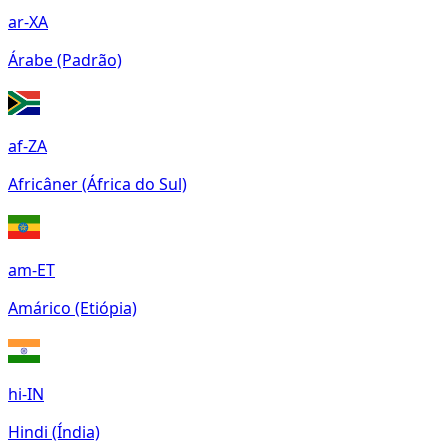
ar-XA
Árabe (Padrão)
af-ZA
Africâner (África do Sul)
am-ET
Amárico (Etiópia)
hi-IN
Hindi (Índia)