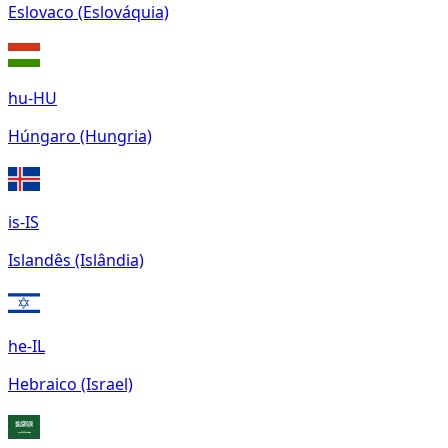
Eslovaco (Eslováquia)
hu-HU
Húngaro (Hungria)
is-IS
Islandês (Islândia)
he-IL
Hebraico (Israel)