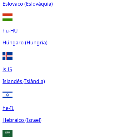
Eslovaco (Eslováquia)
hu-HU
Húngaro (Hungria)
is-IS
Islandês (Islândia)
he-IL
Hebraico (Israel)