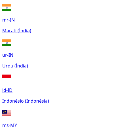
mr-IN
Marati (Índia)
ur-IN
Urdu (Índia)
id-ID
Indonésio (Indonésia)
ms-MY