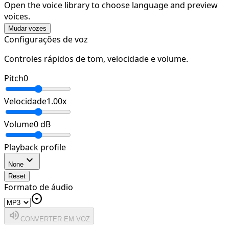
Open the voice library to choose language and preview
voices.
Mudar vozes
Configurações de voz
Controles rápidos de tom, velocidade e volume.
Pitch
0
Velocidade
1.00
x
Volume
0
dB
Playback profile
expand_more
None
Reset
Formato de áudio
arrow_drop_down_circle
volume_up
CONVERTER EM VOZ