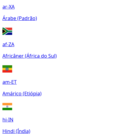
ar-XA
Árabe (Padrão)
af-ZA
Africâner (África do Sul)
am-ET
Amárico (Etiópia)
hi-IN
Hindi (Índia)