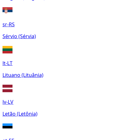
sr-RS
Sérvio (Sérvia)
lt-LT
Lituano (Lituânia)
lv-LV
Letão (Letônia)