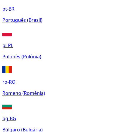
pt-BR
Português (Brasil)
pl-PL
Polonês (Polônia)
ro-RO
Romeno (Romênia)
bg-BG
Búlgaro (Bulgária)