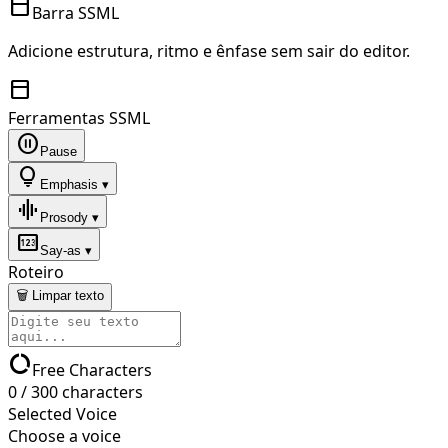
toolbar
Barra SSML
Adicione estrutura, ritmo e ênfase sem sair do editor.
toolbar
Ferramentas SSML
pause_circle
Pause
lightbulb
Emphasis ▾
graphic_eq
Prosody ▾
pin
Say-as ▾
Roteiro
🗑 Limpar texto
data_usage
Free Characters
0
/
300
characters
Selected Voice
Choose a voice