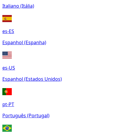
Italiano (Itália)
es-ES
Espanhol (Espanha)
es-US
Espanhol (Estados Unidos)
pt-PT
Português (Portugal)