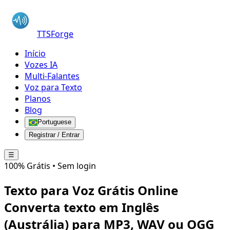
TTSForge
Início
Vozes IA
Multi-Falantes
Voz para Texto
Planos
Blog
Portuguese
Registrar / Entrar
☰
100% Grátis • Sem login
Texto para Voz Grátis Online
Converta texto em
Inglês
(Austrália)
para MP3, WAV ou OGG