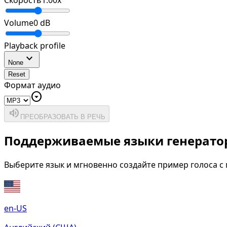
Скорость
1.00
x
Volume
0
dB
Playback profile
expand_more
None
Reset
Формат аудио
arrow_drop_down_circle
volume_up
ПРЕОБРАЗОВАТЬ В РЕЧЬ
Поддерживаемые языки генератор
Выберите язык и мгновенно создайте пример голоса 
en-US