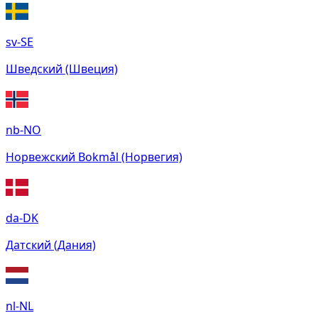
sv-SE
Шведский (Швеция)
nb-NO
Норвежский Bokmål (Норвегия)
da-DK
Датский (Дания)
nl-NL