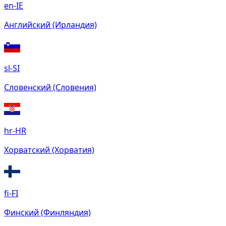
en-IE
Английский (Ирландия)
sl-SI
Словенский (Словения)
hr-HR
Хорватский (Хорватия)
fi-FI
Финский (Финляндия)