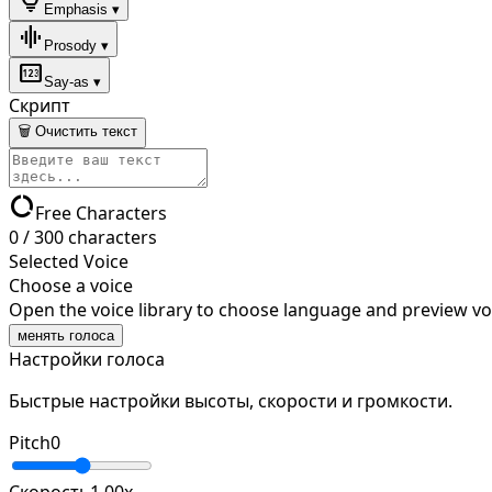
lightbulb
Emphasis ▾
graphic_eq
Prosody ▾
pin
Say-as ▾
Скрипт
🗑 Очистить текст
data_usage
Free Characters
0
/
300
characters
Selected Voice
Choose a voice
Open the voice library to choose language and preview vo
менять голоса
Настройки голоса
Быстрые настройки высоты, скорости и громкости.
Pitch
0