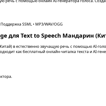
ю речь с помощью онлайн AI-генератора голоса. Создава
 Поддержка SSML • MP3/WAV/OGG
e для Text to Speech
Мандарин (Ки
Китай)
в естественно звучащую речь с помощью AI-голо
дходит как бесплатный онлайн-читалка текста и AI-гене
актора.