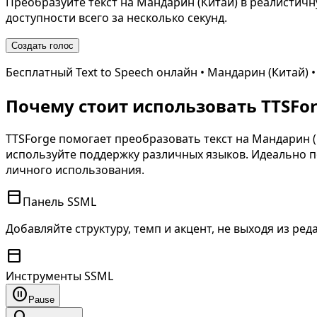
Преобразуйте текст на
Мандарин (Китай)
в реалистичну
доступности всего за несколько секунд.
Создать голос
Бесплатный Text to Speech онлайн •
Мандарин (Китай)
•
Почему стоит использовать TTSForg
TTSForge помогает преобразовать текст на
Мандарин (
используйте поддержку различных языков. Идеально по
личного использования.
toolbar
Панель SSML
Добавляйте структуру, темп и акцент, не выходя из ред
toolbar
Инструменты SSML
pause_circle
Pause