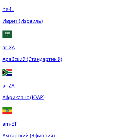
he-IL
Иврит (Израиль)
ar-XA
Арабский (Стандартный)
af-ZA
Африкаанс (ЮАР)
am-ET
Амхарский (Эфиопия)