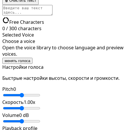
🗑 Очистить текст
data_usage
Free Characters
0
/
300
characters
Selected Voice
Choose a voice
Open the voice library to choose language and preview
voices.
менять голоса
Настройки голоса
Быстрые настройки высоты, скорости и громкости.
Pitch
0
Скорость
1.00
x
Volume
0
dB
Playback profile