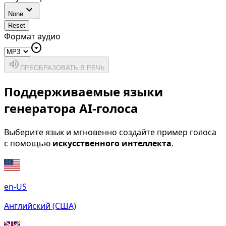
expand_more
None
Reset
Формат аудио
arrow_drop_down_circle
volume_up
ПРЕОБРАЗОВАТЬ В РЕЧЬ
Поддерживаемые языки
генератора AI-голоса
Выберите язык и мгновенно создайте пример голоса
с помощью
искусственного интеллекта
.
en-US
Английский (США)