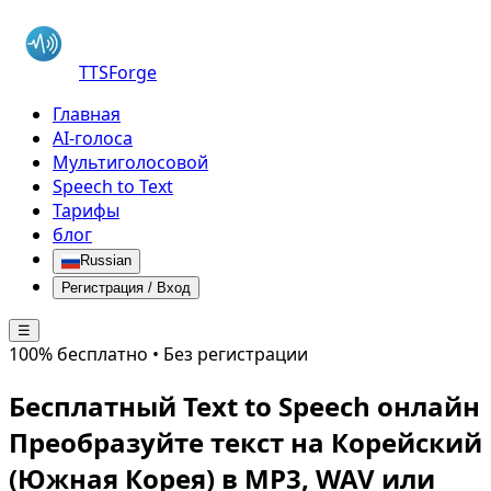
TTSForge
Главная
AI-голоса
Мультиголосовой
Speech to Text
Тарифы
блог
Russian
Регистрация / Вход
☰
100% бесплатно • Без регистрации
Бесплатный Text to Speech онлайн
Преобразуйте текст на
Корейский
(Южная Корея)
в MP3, WAV или