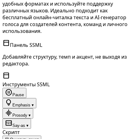
удобных форматах и используйте поддержку
различных языков. Идеально подходит как
бесплатный онлайн-читалка текста и AI-генератор
голоса для создателей контента, команд и личного
использования.
toolbar
Панель SSML
Добавляйте структуру, темп и акцент, не выходя из
редактора.
toolbar
Инструменты SSML
pause_circle
Pause
lightbulb
Emphasis ▾
graphic_eq
Prosody ▾
pin
Say-as ▾
Скрипт