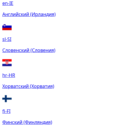
en-IE
Английский (Ирландия)
sl-SI
Словенский (Словения)
hr-HR
Хорватский (Хорватия)
fi-FI
Финский (Финляндия)