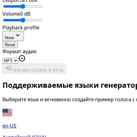
Скорость
1.00
x
Volume
0
dB
Playback profile
expand_more
None
Reset
Формат аудио
arrow_drop_down_circle
volume_up
ПРЕОБРАЗОВАТЬ В РЕЧЬ
Поддерживаемые языки генератор
Выберите язык и мгновенно создайте пример голоса 
en-US