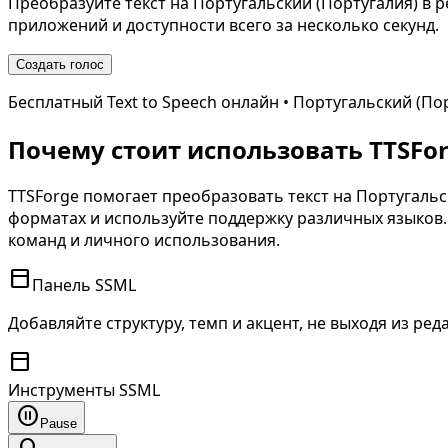
Преобразуйте текст на
Португальский (Португалия)
в р
приложений и доступности всего за несколько секунд.
Создать голос
Бесплатный Text to Speech онлайн •
Португальский (По
Почему стоит использовать TTSForg
TTSForge помогает преобразовать текст на
Португальс
форматах и используйте поддержку различных языков. 
команд и личного использования.
toolbar
Панель SSML
Добавляйте структуру, темп и акцент, не выходя из ред
toolbar
Инструменты SSML
pause_circle
Pause