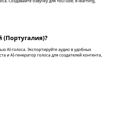
а. Создавайте озвучку для YouTube, e-learning,
 (Португалия)
?
ю AI-голоса. Экспортируйте аудио в удобных
а и AI-генератор голоса для создателей контента,