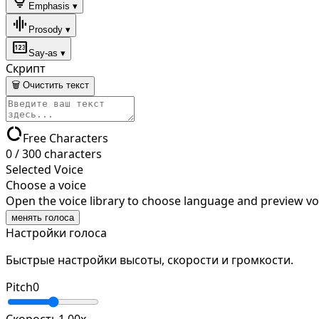
lightbulb
Emphasis ▾
graphic_eq
Prosody ▾
pin
Say-as ▾
Скрипт
🗑 Очистить текст
data_usage
Free Characters
0
/
300
characters
Selected Voice
Choose a voice
Open the voice library to choose language and preview vo
менять голоса
Настройки голоса
Быстрые настройки высоты, скорости и громкости.
Pitch
0