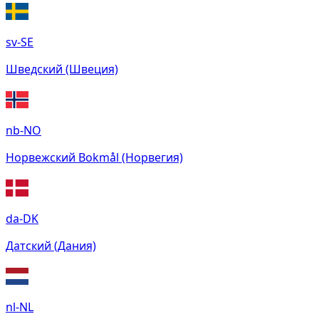
sv-SE
Шведский (Швеция)
nb-NO
Норвежский Bokmål (Норвегия)
da-DK
Датский (Дания)
nl-NL