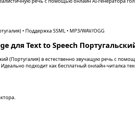
еалистичную речь с помощью онлайн AI-генератора голос
ртугалия)
• Поддержка SSML • MP3/WAV/OGG
e для Text to Speech
Португальский
кий (Португалия)
в естественно звучащую речь с помощь
Идеально подходит как бесплатный онлайн-читалка текст
актора.