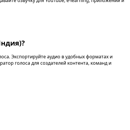
вайте озвучку для YouTube, e-learning, приложений и
Индия)
?
оса. Экспортируйте аудио в удобных форматах и
ратор голоса для создателей контента, команд и