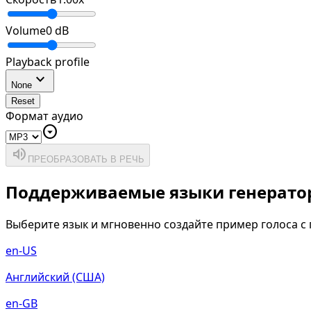
Volume
0
dB
Playback profile
expand_more
None
Reset
Формат аудио
arrow_drop_down_circle
volume_up
ПРЕОБРАЗОВАТЬ В РЕЧЬ
Поддерживаемые языки генератор
Выберите язык и мгновенно создайте пример голоса 
en-US
Английский (США)
en-GB