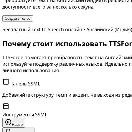
Преобразуйте текст на
Английский (Индия)
в реалистич
доступности всего за несколько секунд.
Создать голос
Бесплатный Text to Speech онлайн •
Английский (Индия
Почему стоит использовать TTSForg
TTSForge помогает преобразовать текст на
Английский
используйте поддержку различных языков. Идеально по
личного использования.
toolbar
Панель SSML
Добавляйте структуру, темп и акцент, не выходя из ред
toolbar
Инструменты SSML
pause_circle
Pause
lightbulb