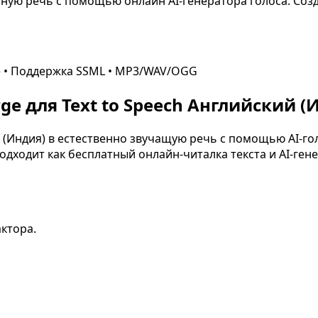
ную речь с помощью онлайн AI-генератора голоса. Созда
)
• Поддержка SSML • MP3/WAV/OGG
e для Text to Speech
Английский (
 (Индия)
в естественно звучащую речь с помощью AI-гол
дходит как бесплатный онлайн-читалка текста и AI-гене
актора.