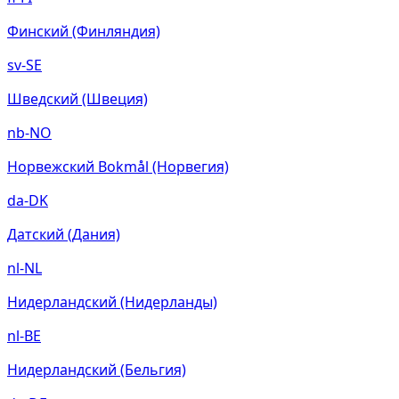
Финский (Финляндия)
sv-SE
Шведский (Швеция)
nb-NO
Норвежский Bokmål (Норвегия)
da-DK
Датский (Дания)
nl-NL
Нидерландский (Нидерланды)
nl-BE
Нидерландский (Бельгия)