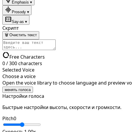
Emphasis ▾
graphic_eq
Prosody ▾
pin
Say-as ▾
Скрипт
🗑 Очистить текст
data_usage
Free Characters
0
/
300
characters
Selected Voice
Choose a voice
Open the voice library to choose language and preview vo
менять голоса
Настройки голоса
Быстрые настройки высоты, скорости и громкости.
Pitch
0
Скорость
1.00
x