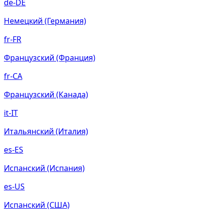
de-DE
Немецкий (Германия)
fr-FR
Французский (Франция)
fr-CA
Французский (Канада)
it-IT
Итальянский (Италия)
es-ES
Испанский (Испания)
es-US
Испанский (США)