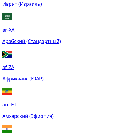
Иврит (Израиль)
ar-XA
Арабский (Стандартный)
af-ZA
Африкаанс (ЮАР)
am-ET
Амхарский (Эфиопия)