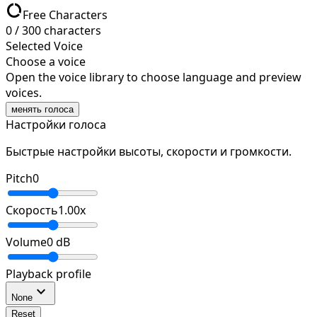
data_usage
Free Characters
0
/
300
characters
Selected Voice
Choose a voice
Open the voice library to choose language and preview
voices.
менять голоса
Настройки голоса
Быстрые настройки высоты, скорости и громкости.
Pitch
0
Скорость
1.00
x
Volume
0
dB
Playback profile
expand_more
None
Reset