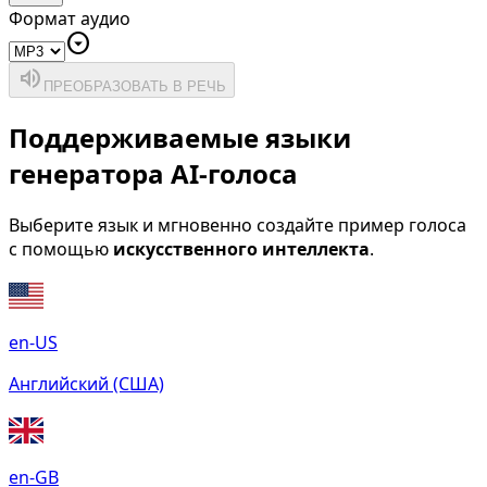
Формат аудио
arrow_drop_down_circle
volume_up
ПРЕОБРАЗОВАТЬ В РЕЧЬ
Поддерживаемые языки
генератора AI-голоса
Выберите язык и мгновенно создайте пример голоса
с помощью
искусственного интеллекта
.
en-US
Английский (США)
en-GB