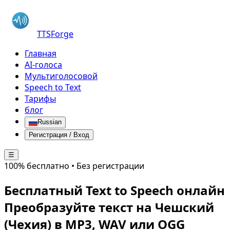
TTSForge
Главная
AI-голоса
Мультиголосовой
Speech to Text
Тарифы
блог
Russian
Регистрация / Вход
☰
100% бесплатно • Без регистрации
Бесплатный Text to Speech онлайн
Преобразуйте текст на
Чешский
(Чехия)
в MP3, WAV или OGG