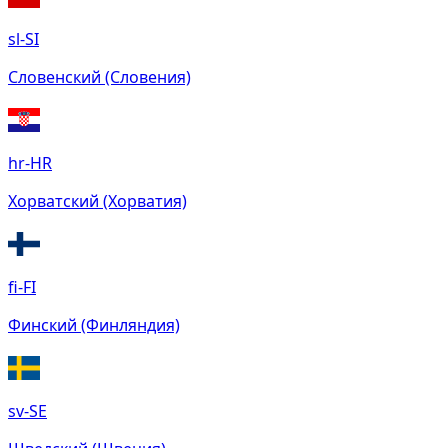
sl-SI
Словенский (Словения)
hr-HR
Хорватский (Хорватия)
fi-FI
Финский (Финляндия)
sv-SE