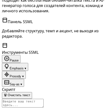
подходит как бесплатный онлайн-читалка текста и AI-
генератор голоса для создателей контента, команд и
личного использования.
toolbar
Панель SSML
Добавляйте структуру, темп и акцент, не выходя из
редактора.
toolbar
Инструменты SSML
pause_circle
Pause
lightbulb
Emphasis ▾
graphic_eq
Prosody ▾
pin
Say-as ▾
Скрипт
🗑 Очистить текст