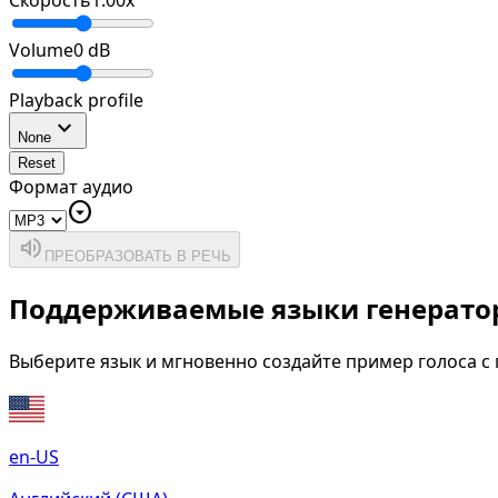
Скорость
1.00
x
Volume
0
dB
Playback profile
expand_more
None
Reset
Формат аудио
arrow_drop_down_circle
volume_up
ПРЕОБРАЗОВАТЬ В РЕЧЬ
Поддерживаемые языки генератор
Выберите язык и мгновенно создайте пример голоса 
en-US