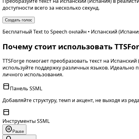
Преобразуйте текст на
Испанский (Испания)
в реалисти
доступности всего за несколько секунд.
Создать голос
Бесплатный Text to Speech онлайн •
Испанский (Испани
Почему стоит использовать TTSForg
TTSForge помогает преобразовать текст на
Испанский 
используйте поддержку различных языков. Идеально по
личного использования.
toolbar
Панель SSML
Добавляйте структуру, темп и акцент, не выходя из ред
toolbar
Инструменты SSML
pause_circle
Pause