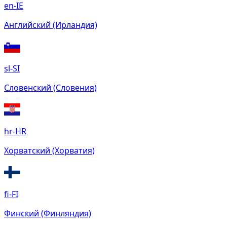
en-IE
Английский (Ирландия)
sl-SI
Словенский (Словения)
hr-HR
Хорватский (Хорватия)
fi-FI
Финский (Финляндия)