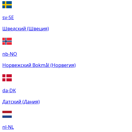
sv-SE
Шведский (Швеция)
nb-NO
Норвежский Bokmål (Норвегия)
da-DK
Датский (Дания)
nl-NL