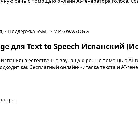
чную речь с помощью онлайн AI-генератора голоса. Созд
я)
• Поддержка SSML • MP3/WAV/OGG
e для Text to Speech
Испанский (И
(Испания)
в естественно звучащую речь с помощью AI-го
дходит как бесплатный онлайн-читалка текста и AI-гене
актора.