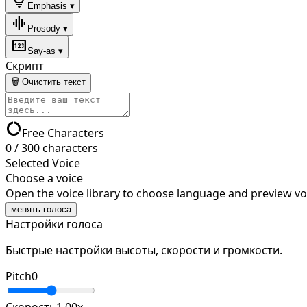
lightbulb
Emphasis ▾
graphic_eq
Prosody ▾
pin
Say-as ▾
Скрипт
🗑 Очистить текст
data_usage
Free Characters
0
/
300
characters
Selected Voice
Choose a voice
Open the voice library to choose language and preview vo
менять голоса
Настройки голоса
Быстрые настройки высоты, скорости и громкости.
Pitch
0