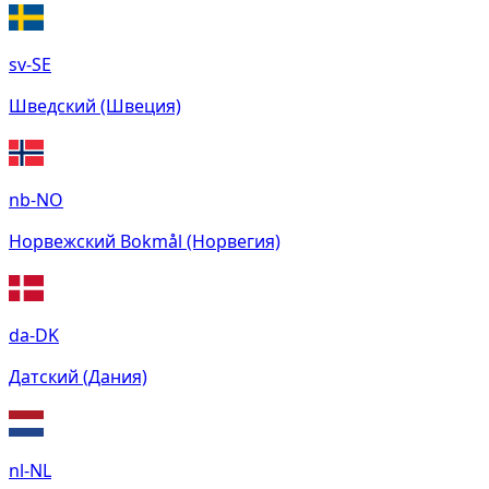
sv-SE
Шведский (Швеция)
nb-NO
Норвежский Bokmål (Норвегия)
da-DK
Датский (Дания)
nl-NL