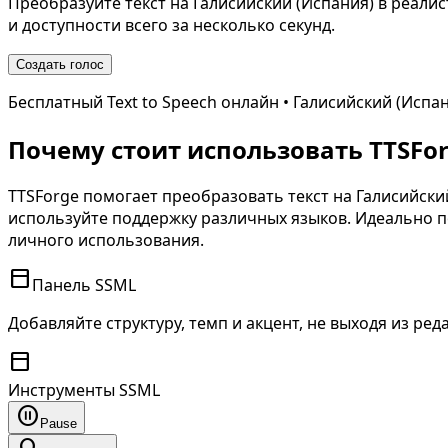
Преобразуйте текст на
Галисийский (Испания)
в реалис
и доступности всего за несколько секунд.
Создать голос
Бесплатный Text to Speech онлайн •
Галисийский (Испа
Почему стоит использовать TTSForg
TTSForge помогает преобразовать текст на
Галисийски
используйте поддержку различных языков. Идеально по
личного использования.
toolbar
Панель SSML
Добавляйте структуру, темп и акцент, не выходя из ред
toolbar
Инструменты SSML
pause_circle
Pause