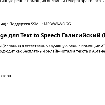
тичную речь с помощью онлайн AI-генератора голоса. Со
ния)
• Поддержка SSML • MP3/WAV/OGG
e для Text to Speech
Галисийский (
й (Испания)
в естественно звучащую речь с помощью AI-
дходит как бесплатный онлайн-читалка текста и AI-гене
актора.