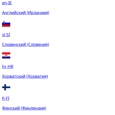
en-IE
Английский (Ирландия)
sl-SI
Словенский (Словения)
hr-HR
Хорватский (Хорватия)
fi-FI
Финский (Финляндия)