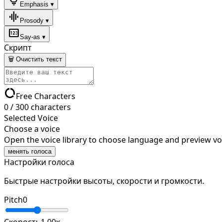
lightbulb
Emphasis ▾
graphic_eq
Prosody ▾
pin
Say-as ▾
Скрипт
🗑 Очистить текст
data_usage
Free Characters
0
/
300
characters
Selected Voice
Choose a voice
Open the voice library to choose language and preview vo
менять голоса
Настройки голоса
Быстрые настройки высоты, скорости и громкости.
Pitch
0