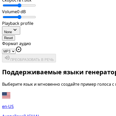
Скорость
1.00
x
Volume
0
dB
Playback profile
expand_more
None
Reset
Формат аудио
arrow_drop_down_circle
volume_up
ПРЕОБРАЗОВАТЬ В РЕЧЬ
Поддерживаемые языки генератор
Выберите язык и мгновенно создайте пример голоса 
en-US