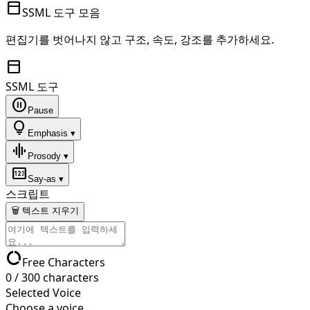
toolbar
SSML 도구 모음
편집기를 벗어나지 않고 구조, 속도, 강조를 추가하세요.
toolbar
SSML 도구
pause_circle
Pause
lightbulb
Emphasis ▾
graphic_eq
Prosody ▾
pin
Say-as ▾
스크립트
🗑 텍스트 지우기
data_usage
Free Characters
0
/
300
characters
Selected Voice
Choose a voice