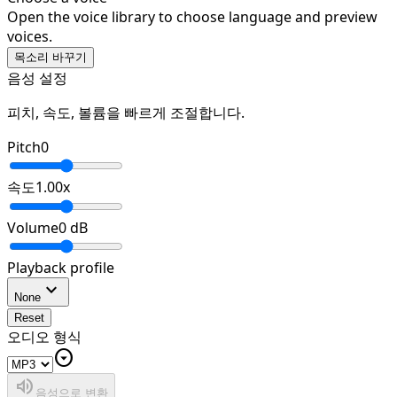
Open the voice library to choose language and preview
voices.
목소리 바꾸기
음성 설정
피치, 속도, 볼륨을 빠르게 조절합니다.
Pitch
0
속도
1.00
x
Volume
0
dB
Playback profile
expand_more
None
Reset
오디오 형식
arrow_drop_down_circle
volume_up
음성으로 변환