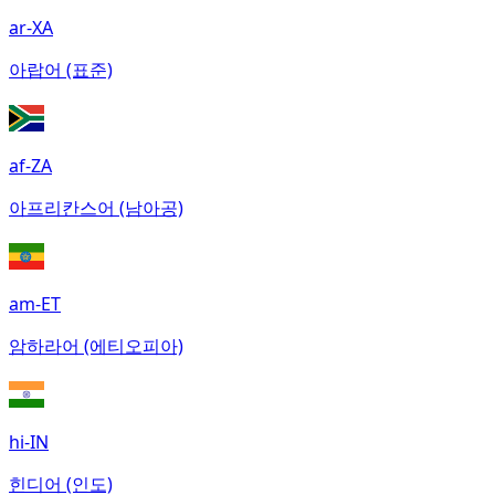
ar-XA
아랍어 (표준)
af-ZA
아프리칸스어 (남아공)
am-ET
암하라어 (에티오피아)
hi-IN
힌디어 (인도)