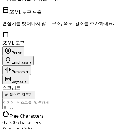
toolbar
SSML 도구 모음
편집기를 벗어나지 않고 구조, 속도, 강조를 추가하세요.
toolbar
SSML 도구
pause_circle
Pause
lightbulb
Emphasis ▾
graphic_eq
Prosody ▾
pin
Say-as ▾
스크립트
🗑 텍스트 지우기
data_usage
Free Characters
0
/
300
characters
Selected Voice