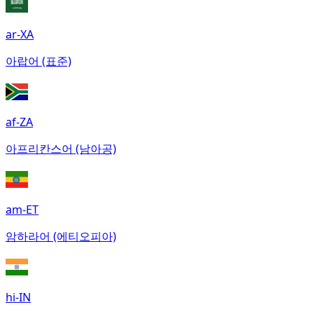
ar-XA
아랍어 (표준)
af-ZA
아프리칸스어 (남아공)
am-ET
암하라어 (에티오피아)
hi-IN