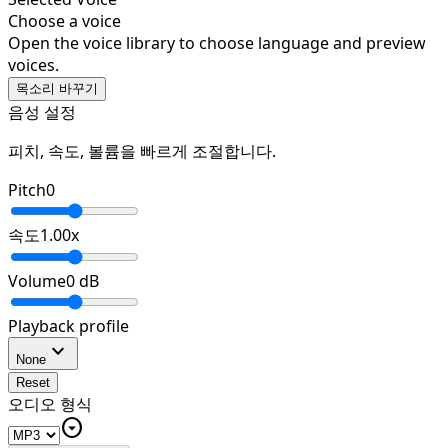
Choose a voice
Open the voice library to choose language and preview
voices.
목소리 바꾸기
음성 설정
피치, 속도, 볼륨을 빠르게 조절합니다.
Pitch
0
속도
1.00
x
Volume
0
dB
Playback profile
expand_more
None
Reset
오디오 형식
arrow_drop_down_circle