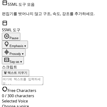
toolbar
SSML 도구 모음
편집기를 벗어나지 않고 구조, 속도, 강조를 추가하세요.
toolbar
SSML 도구
pause_circle
Pause
lightbulb
Emphasis ▾
graphic_eq
Prosody ▾
pin
Say-as ▾
스크립트
🗑 텍스트 지우기
data_usage
Free Characters
0
/
300
characters
Selected Voice
Choose a voice