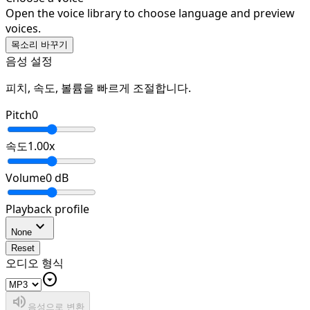
Open the voice library to choose language and preview
voices.
목소리 바꾸기
음성 설정
피치, 속도, 볼륨을 빠르게 조절합니다.
Pitch
0
속도
1.00
x
Volume
0
dB
Playback profile
expand_more
None
Reset
오디오 형식
arrow_drop_down_circle
volume_up
음성으로 변환