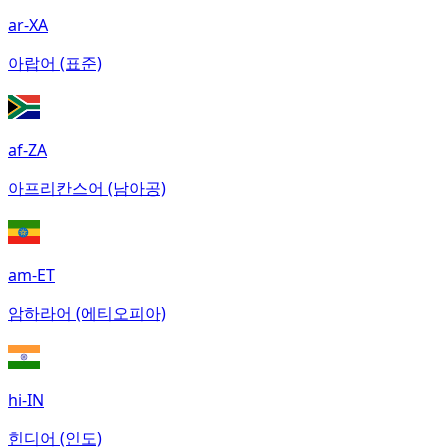
ar-XA
아랍어 (표준)
af-ZA
아프리칸스어 (남아공)
am-ET
암하라어 (에티오피아)
hi-IN
힌디어 (인도)