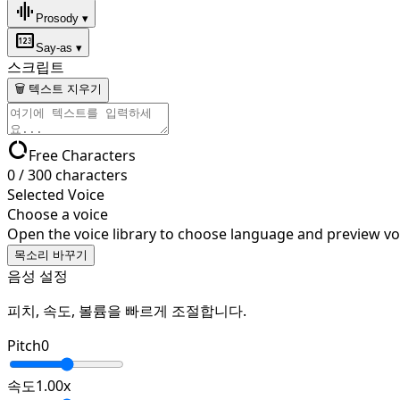
graphic_eq
Prosody ▾
pin
Say-as ▾
스크립트
🗑 텍스트 지우기
data_usage
Free Characters
0
/
300
characters
Selected Voice
Choose a voice
Open the voice library to choose language and preview vo
목소리 바꾸기
음성 설정
피치, 속도, 볼륨을 빠르게 조절합니다.
Pitch
0
속도
1.00
x