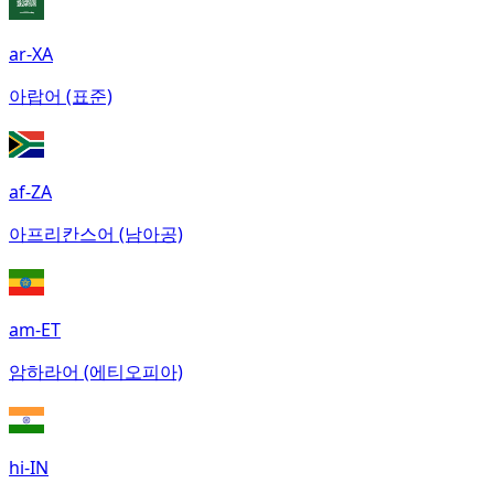
ar-XA
아랍어 (표준)
af-ZA
아프리칸스어 (남아공)
am-ET
암하라어 (에티오피아)
hi-IN