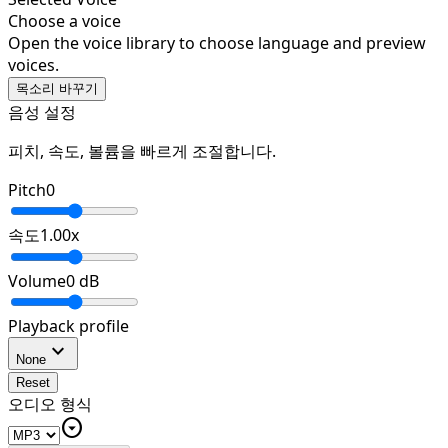
Choose a voice
Open the voice library to choose language and preview
voices.
목소리 바꾸기
음성 설정
피치, 속도, 볼륨을 빠르게 조절합니다.
Pitch
0
속도
1.00
x
Volume
0
dB
Playback profile
expand_more
None
Reset
오디오 형식
arrow_drop_down_circle