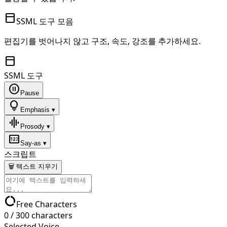
toolbar
SSML 도구 모음
편집기를 벗어나지 않고 구조, 속도, 강조를 추가하세요.
toolbar
SSML 도구
pause_circle
Pause
lightbulb
Emphasis ▾
graphic_eq
Prosody ▾
pin
Say-as ▾
스크립트
🗑 텍스트 지우기
data_usage
Free Characters
0
/
300
characters
Selected Voice