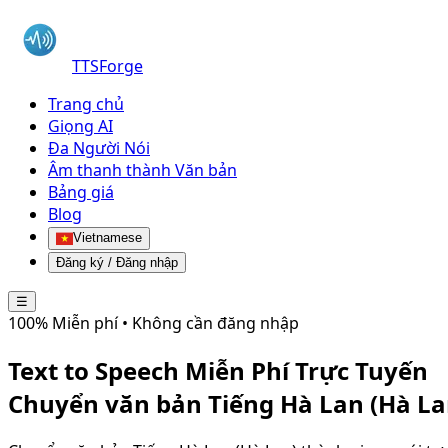
TTSForge
Trang chủ
Giọng AI
Đa Người Nói
Âm thanh thành Văn bản
Bảng giá
Blog
Vietnamese
Đăng ký / Đăng nhập
☰
100% Miễn phí • Không cần đăng nhập
Text to Speech Miễn Phí Trực Tuyến
Chuyển văn bản
Tiếng Hà Lan (Hà La