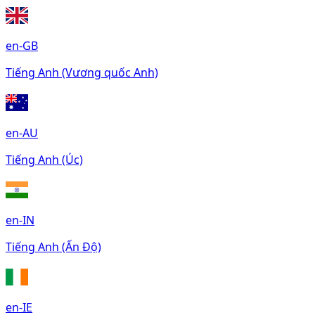
en-GB
Tiếng Anh (Vương quốc Anh)
en-AU
Tiếng Anh (Úc)
en-IN
Tiếng Anh (Ấn Độ)
en-IE