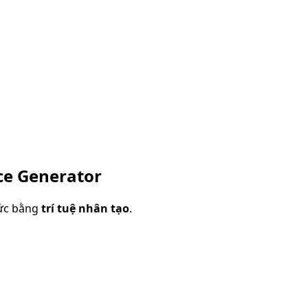
ce Generator
ức bằng
trí tuệ nhân tạo
.