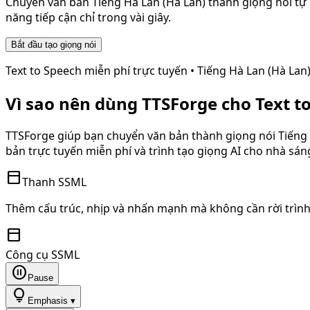
Chuyển văn bản
Tiếng Hà Lan (Hà Lan)
thành giọng nói tự 
năng tiếp cận chỉ trong vài giây.
Bắt đầu tạo giọng nói
Text to Speech miễn phí trực tuyến •
Tiếng Hà Lan (Hà Lan
Vì sao nên dùng TTSForge cho Text t
TTSForge giúp bạn chuyển văn bản thành giọng nói
Tiếng
bản trực tuyến miễn phí và trình tạo giọng AI cho nhà sá
toolbar
Thanh SSML
Thêm cấu trúc, nhịp và nhấn mạnh mà không cần rời trình
toolbar
Công cụ SSML
pause_circle
Pause
lightbulb
Emphasis ▾