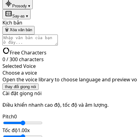
graphic_eq
Prosody ▾
pin
Say-as ▾
Kịch bản
🗑 Xóa văn bản
data_usage
Free Characters
0
/
300
characters
Selected Voice
Choose a voice
Open the voice library to choose language and preview vo
thay đổi giọng nói
Cài đặt giọng nói
Điều khiển nhanh cao độ, tốc độ và âm lượng.
Pitch
0
Tốc độ
1.00
x