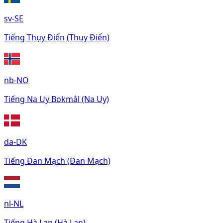
sv-SE
Tiếng Thụy Điển (Thụy Điển)
nb-NO
Tiếng Na Uy Bokmål (Na Uy)
da-DK
Tiếng Đan Mạch (Đan Mạch)
nl-NL
Tiếng Hà Lan (Hà Lan)