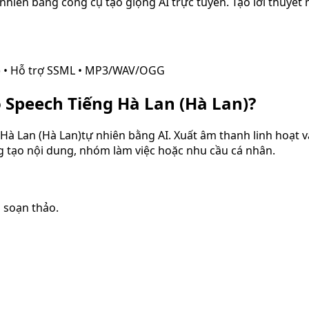
nhiên bằng công cụ tạo giọng AI trực tuyến. Tạo lời thuyết
)
• Hỗ trợ SSML • MP3/WAV/OGG
o Speech
Tiếng Hà Lan (Hà Lan)
?
 Hà Lan (Hà Lan)
tự nhiên bằng AI. Xuất âm thanh linh hoạt 
ng tạo nội dung, nhóm làm việc hoặc nhu cầu cá nhân.
 soạn thảo.