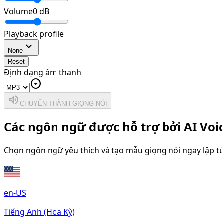
Volume
0
dB
Playback profile
expand_more
None
Reset
Định dạng âm thanh
arrow_drop_down_circle
volume_up
CHUYỂN THÀNH GIỌNG NÓI
Các ngôn ngữ được hỗ trợ bởi AI Voi
Chọn ngôn ngữ yêu thích và tạo mẫu giọng nói ngay lập t
en-US
Tiếng Anh (Hoa Kỳ)