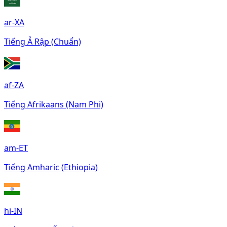
ar-XA
Tiếng Ả Rập (Chuẩn)
af-ZA
Tiếng Afrikaans (Nam Phi)
am-ET
Tiếng Amharic (Ethiopia)
hi-IN