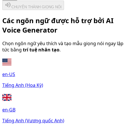
volume_up
CHUYỂN THÀNH GIỌNG NÓI
Các ngôn ngữ được hỗ trợ bởi AI
Voice Generator
Chọn ngôn ngữ yêu thích và tạo mẫu giọng nói ngay lập
tức bằng
trí tuệ nhân tạo
.
en-US
Tiếng Anh (Hoa Kỳ)
en-GB
Tiếng Anh (Vương quốc Anh)