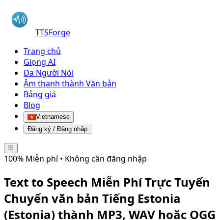
TTSForge
Trang chủ
Giọng AI
Đa Người Nói
Âm thanh thành Văn bản
Bảng giá
Blog
Vietnamese
Đăng ký / Đăng nhập
☰
100% Miễn phí • Không cần đăng nhập
Text to Speech Miễn Phí Trực Tuyến
Chuyển văn bản
Tiếng Estonia
(Estonia)
thành MP3, WAV hoặc OGG