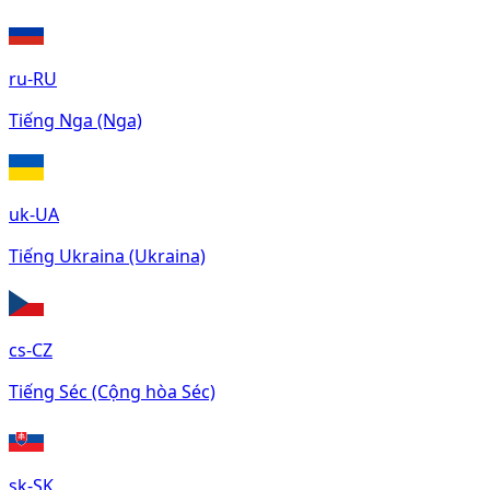
ru-RU
Tiếng Nga (Nga)
uk-UA
Tiếng Ukraina (Ukraina)
cs-CZ
Tiếng Séc (Cộng hòa Séc)
sk-SK