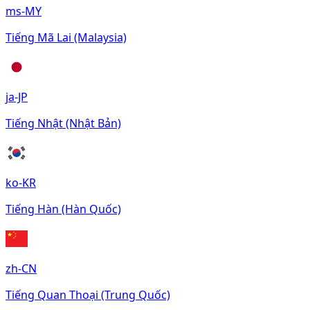
ms-MY
Tiếng Mã Lai (Malaysia)
ja-JP
Tiếng Nhật (Nhật Bản)
ko-KR
Tiếng Hàn (Hàn Quốc)
zh-CN
Tiếng Quan Thoại (Trung Quốc)