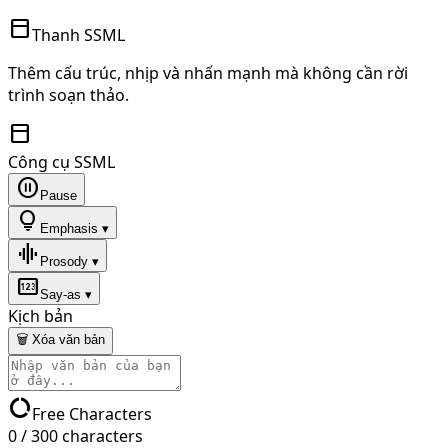
toolbar
Thanh SSML
Thêm cấu trúc, nhịp và nhấn mạnh mà không cần rời
trình soạn thảo.
toolbar
Công cụ SSML
pause_circle
Pause
lightbulb
Emphasis ▾
graphic_eq
Prosody ▾
pin
Say-as ▾
Kịch bản
🗑 Xóa văn bản
data_usage
Free Characters
0
/
300
characters