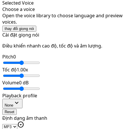
Selected Voice
Choose a voice
Open the voice library to choose language and preview
voices.
thay đổi giọng nói
Cài đặt giọng nói
Điều khiển nhanh cao độ, tốc độ và âm lượng.
Pitch
0
Tốc độ
1.00
x
Volume
0
dB
Playback profile
expand_more
None
Reset
Định dạng âm thanh
arrow_drop_down_circle