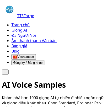
TTSForge
Trang chủ
Giọng AI
Đa Người Nói
Âm thanh thành Văn bản
Bảng giá
Blog
Vietnamese
Đăng ký / Đăng nhập
☰
AI Voice Samples
Khám phá hơn 1000 giọng AI tự nhiên ở nhiều ngôn ngữ
và giọng điệu khác nhau. Chọn Standard, Pro hoặc Pro+