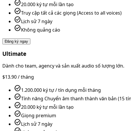
check_circle
20.000 ký tự mỗi lần tạo
check_circle
Truy cập tất cả các giọng (Access to all voices)
check_circle
Lịch sử 7 ngày
check_circle
Không quảng cáo
Đăng ký ngay
Ultimate
Dành cho team, agency và sản xuất audio số lượng lớn.
$13.90
/ tháng
check_circle
1.200.000 ký tự / tín dụng mỗi tháng
check_circle
Tính năng Chuyển âm thanh thành văn bản (15 tín
check_circle
20.000 ký tự mỗi lần tạo
check_circle
Giọng premium
check_circle
Lịch sử 7 ngày
check_circle