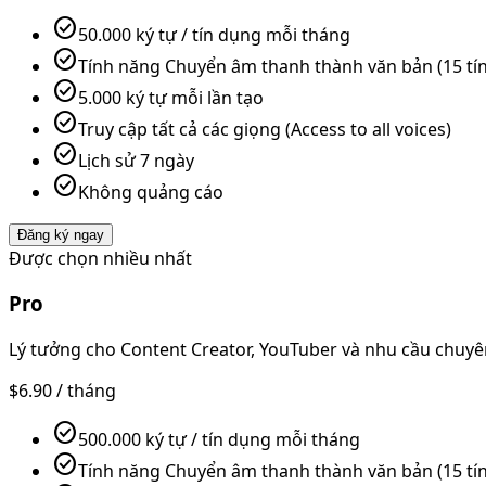
check_circle
50.000 ký tự / tín dụng mỗi tháng
check_circle
Tính năng Chuyển âm thanh thành văn bản (15 tín
check_circle
5.000 ký tự mỗi lần tạo
check_circle
Truy cập tất cả các giọng (Access to all voices)
check_circle
Lịch sử 7 ngày
check_circle
Không quảng cáo
Đăng ký ngay
Được chọn nhiều nhất
Pro
Lý tưởng cho Content Creator, YouTuber và nhu cầu chuyê
$6.90
/ tháng
check_circle
500.000 ký tự / tín dụng mỗi tháng
check_circle
Tính năng Chuyển âm thanh thành văn bản (15 tín