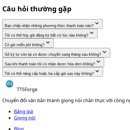
Câu hỏi thường gặp
expand_more
Bạn chấp nhận những phương thức thanh toán nào?
expand_more
Tôi có thể hủy gói đăng ký bất cứ lúc nào không?
expand_more
Có gói miễn phí không?
expand_more
Số ký tự còn lại có được chuyển sang tháng sau không?
expand_more
Sau khi thanh toán tôi có nhận được hóa đơn không?
expand_more
Tôi có thể nâng cấp hoặc hạ cấp gói sau này không?
TTSForge
Chuyển đổi văn bản thành giọng nói chân thực với công ng
Bảng giá
Giọng nói
Blog