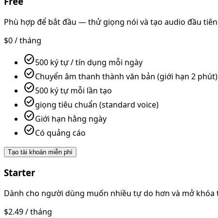
Free
Phù hợp để bắt đầu — thử giọng nói và tạo audio đầu tiên
$0
/ tháng
check_circle
500 ký tự / tín dụng mỗi ngày
check_circle
Chuyển âm thanh thành văn bản (giới hạn 2 phút)
check_circle
500 ký tự mỗi lần tạo
check_circle
giọng tiêu chuẩn (standard voice)
check_circle
Giới hạn hằng ngày
check_circle
Có quảng cáo
Tạo tài khoản miễn phí
Starter
Dành cho người dùng muốn nhiều tự do hơn và mở khóa tấ
$2.49
/ tháng