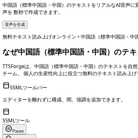
中国語（標準中国語・中国）
のテキストをリアルなAI音声に
声を 数秒で作成できます。
音声を生成
無料テキスト読み上げオンライン •
中国語（標準中国語・中
なぜ
中国語（標準中国語・中国）
のテキ
TTSForgeは、
中国語（標準中国語・中国）
のテキストを自然
チーム、 個人の生産性向上に役立つ無料のテキスト読み上げ
toolbar
SSMLツールバー
エディターを離れずに構成、間、強調を追加できます。
toolbar
SSMLツール
pause_circle
Pause