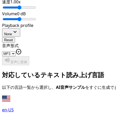
速度
1.00
x
Volume
0
dB
Playback profile
expand_more
None
Reset
音声形式
arrow_drop_down_circle
volume_up
音声に変換
対応しているテキスト読み上げ言語
以下の言語一覧から選択し、
AI音声サンプル
をすぐに生成で
en-US