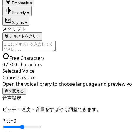
lightbulb
Emphasis ▾
graphic_eq
Prosody ▾
pin
Say-as ▾
スクリプト
🗑 テキストをクリア
data_usage
Free Characters
0
/
300
characters
Selected Voice
Choose a voice
Open the voice library to choose language and preview vo
声を変える
音声設定
ピッチ・速度・音量をすばやく調整できます。
Pitch
0