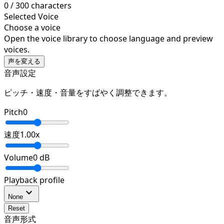
0
/
300
characters
Selected Voice
Choose a voice
Open the voice library to choose language and preview
voices.
声を変える
音声設定
ピッチ・速度・音量をすばやく調整できます。
Pitch
0
速度
1.00
x
Volume
0
dB
Playback profile
expand_more
None
Reset
音声形式