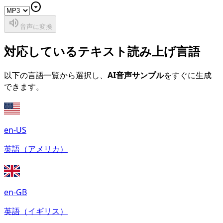
arrow_drop_down_circle
volume_up
音声に変換
対応しているテキスト読み上げ言語
以下の言語一覧から選択し、
AI音声サンプル
をすぐに生成
できます。
en-US
英語（アメリカ）
en-GB
英語（イギリス）