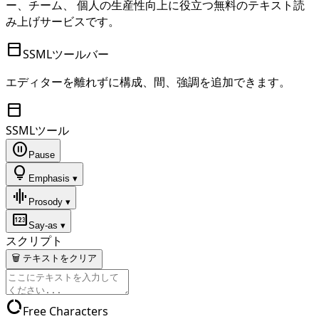
ー、チーム、 個人の生産性向上に役立つ無料のテキスト読
み上げサービスです。
toolbar
SSMLツールバー
エディターを離れずに構成、間、強調を追加できます。
toolbar
SSMLツール
pause_circle
Pause
lightbulb
Emphasis ▾
graphic_eq
Prosody ▾
pin
Say-as ▾
スクリプト
🗑 テキストをクリア
data_usage
Free Characters