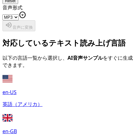
Reset
音声形式
arrow_drop_down_circle
volume_up
音声に変換
対応しているテキスト読み上げ言語
以下の言語一覧から選択し、
AI音声サンプル
をすぐに生成
できます。
en-US
英語（アメリカ）
en-GB