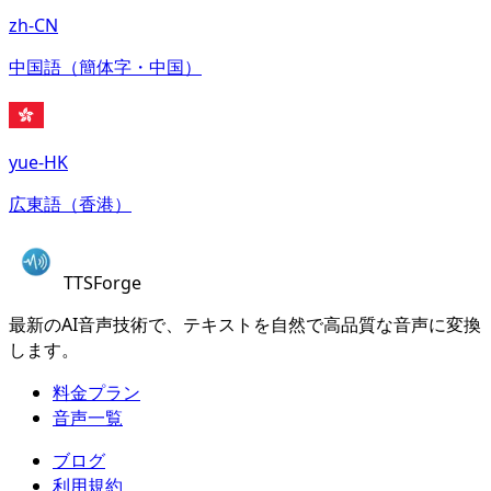
zh-CN
中国語（簡体字・中国）
yue-HK
広東語（香港）
TTSForge
最新のAI音声技術で、テキストを自然で高品質な音声に変換
します。
料金プラン
音声一覧
ブログ
利用規約