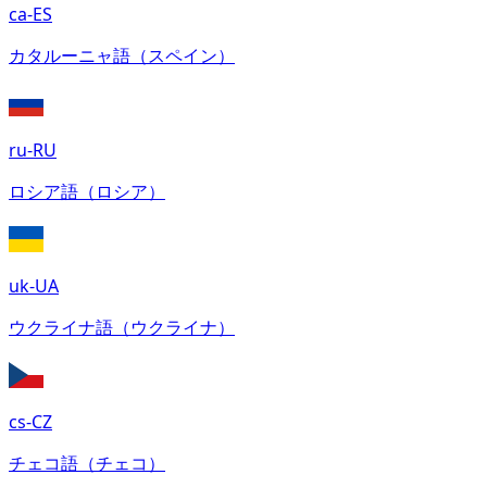
ca-ES
カタルーニャ語（スペイン）
ru-RU
ロシア語（ロシア）
uk-UA
ウクライナ語（ウクライナ）
cs-CZ
チェコ語（チェコ）