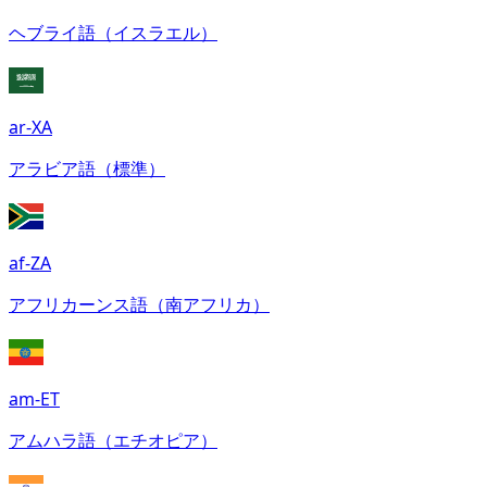
ヘブライ語（イスラエル）
ar-XA
アラビア語（標準）
af-ZA
アフリカーンス語（南アフリカ）
am-ET
アムハラ語（エチオピア）