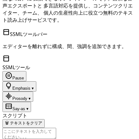
声エクスポートと 多言語対応を提供し、コンテンツクリエ
イター、チーム、 個人の生産性向上に役立つ無料のテキス
ト読み上げサービスです。
toolbar
SSMLツールバー
エディターを離れずに構成、間、強調を追加できます。
toolbar
SSMLツール
pause_circle
Pause
lightbulb
Emphasis ▾
graphic_eq
Prosody ▾
pin
Say-as ▾
スクリプト
🗑 テキストをクリア