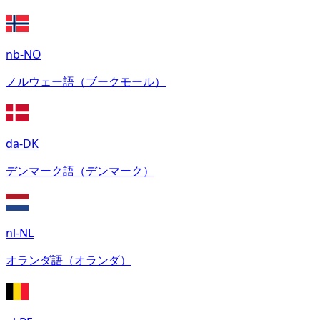
nb-NO
ノルウェー語（ブークモール）
da-DK
デンマーク語（デンマーク）
nl-NL
オランダ語（オランダ）