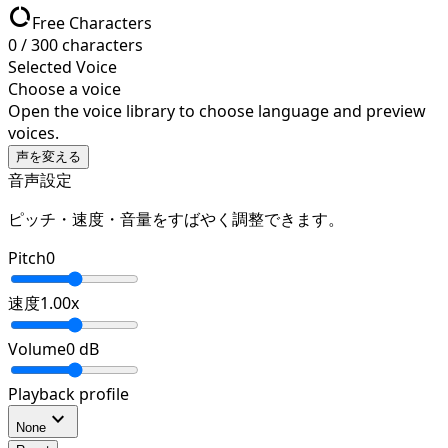
data_usage
Free Characters
0
/
300
characters
Selected Voice
Choose a voice
Open the voice library to choose language and preview
voices.
声を変える
音声設定
ピッチ・速度・音量をすばやく調整できます。
Pitch
0
速度
1.00
x
Volume
0
dB
Playback profile
expand_more
None