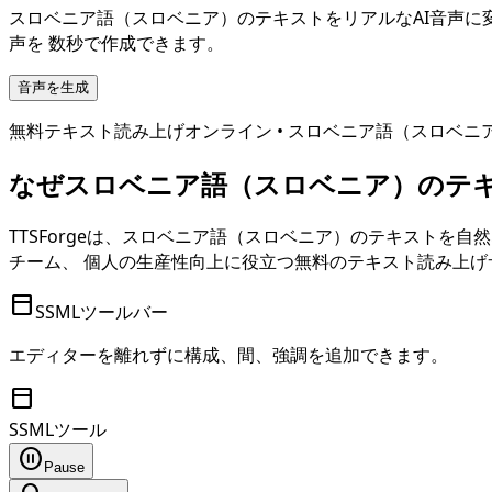
スロベニア語（スロベニア）
のテキストをリアルなAI音声に
声を 数秒で作成できます。
音声を生成
無料テキスト読み上げオンライン •
スロベニア語（スロベニ
なぜ
スロベニア語（スロベニア）
のテキ
TTSForgeは、
スロベニア語（スロベニア）
のテキストを自然
チーム、 個人の生産性向上に役立つ無料のテキスト読み上げ
toolbar
SSMLツールバー
エディターを離れずに構成、間、強調を追加できます。
toolbar
SSMLツール
pause_circle
Pause