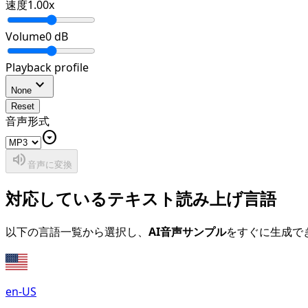
速度
1.00
x
Volume
0
dB
Playback profile
expand_more
None
Reset
音声形式
arrow_drop_down_circle
volume_up
音声に変換
対応しているテキスト読み上げ言語
以下の言語一覧から選択し、
AI音声サンプル
をすぐに生成で
en-US