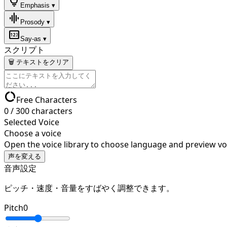
lightbulb
Emphasis ▾
graphic_eq
Prosody ▾
pin
Say-as ▾
スクリプト
🗑 テキストをクリア
data_usage
Free Characters
0
/
300
characters
Selected Voice
Choose a voice
Open the voice library to choose language and preview vo
声を変える
音声設定
ピッチ・速度・音量をすばやく調整できます。
Pitch
0