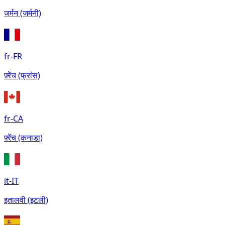
जर्मन (जर्मनी)
fr-FR
फ़्रेंच (फ्रांस)
fr-CA
फ़्रेंच (कनाडा)
it-IT
इतालवी (इटली)