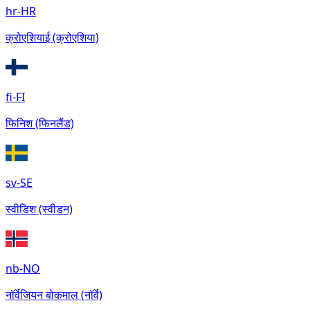
hr-HR
क्रोएशियाई (क्रोएशिया)
fi-FI
फिनिश (फिनलैंड)
sv-SE
स्वीडिश (स्वीडन)
nb-NO
नॉर्वेजियन बोकमाल (नॉर्वे)