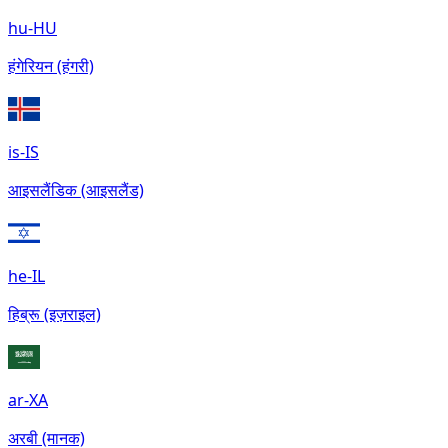
hu-HU
हंगेरियन (हंगरी)
is-IS
आइसलैंडिक (आइसलैंड)
he-IL
हिब्रू (इज़राइल)
ar-XA
अरबी (मानक)