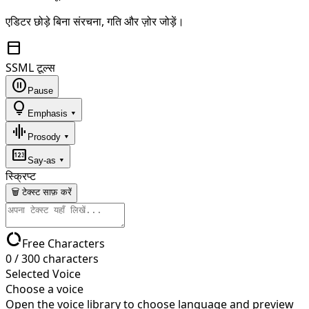
एडिटर छोड़े बिना संरचना, गति और ज़ोर जोड़ें।
toolbar
SSML टूल्स
pause_circle
Pause
lightbulb
Emphasis ▾
graphic_eq
Prosody ▾
pin
Say-as ▾
स्क्रिप्ट
🗑 टेक्स्ट साफ़ करें
data_usage
Free Characters
0
/
300
characters
Selected Voice
Choose a voice
Open the voice library to choose language and preview