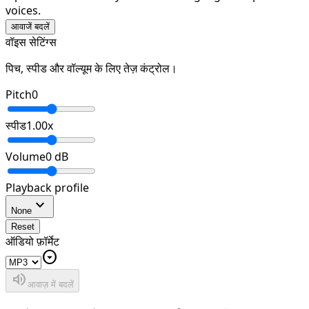
voices.
आवाजें बदलें
वॉइस सेटिंग्स
पिच, स्पीड और वॉल्यूम के लिए तेज़ कंट्रोल।
Pitch
0
स्पीड
1.00
x
Volume
0
dB
Playback profile
expand_more
None
Reset
ऑडियो फ़ॉर्मेट
arrow_drop_down_circle
volume_up
आवाज़ में बदलें