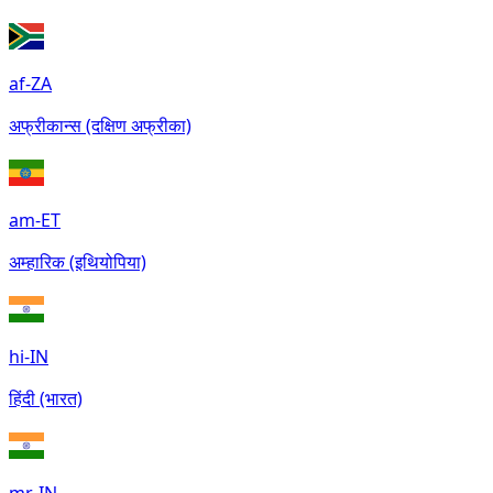
af-ZA
अफ्रीकान्स (दक्षिण अफ्रीका)
am-ET
अम्हारिक (इथियोपिया)
hi-IN
हिंदी (भारत)