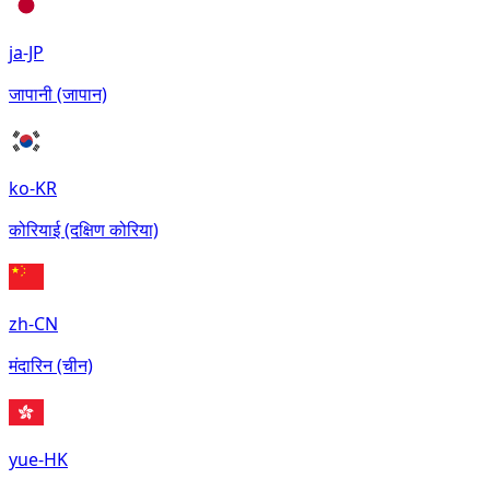
ja-JP
जापानी (जापान)
ko-KR
कोरियाई (दक्षिण कोरिया)
zh-CN
मंदारिन (चीन)
yue-HK