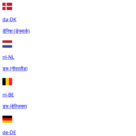
da-DK
डेनिश (डेनमार्क)
nl-NL
डच (नीदरलैंड)
nl-BE
डच (बेल्जियम)
de-DE