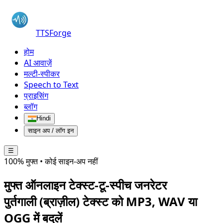
TTSForge
होम
AI आवाज़ें
मल्टी-स्पीकर
Speech to Text
प्राइसिंग
ब्लॉग
Hindi
साइन अप / लॉग इन
☰
100% मुफ्त • कोई साइन-अप नहीं
मुफ्त ऑनलाइन टेक्स्ट-टू-स्पीच जनरेटर
पुर्तगाली (ब्राज़ील)
टेक्स्ट को MP3, WAV या
OGG में बदलें