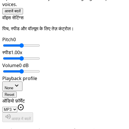
voices.
आवाजें बदलें
वॉइस सेटिंग्स
पिच, स्पीड और वॉल्यूम के लिए तेज़ कंट्रोल।
Pitch
0
स्पीड
1.00
x
Volume
0
dB
Playback profile
expand_more
None
Reset
ऑडियो फ़ॉर्मेट
arrow_drop_down_circle
volume_up
आवाज़ में बदलें