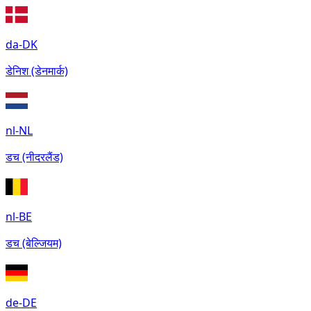
da-DK
डेनिश (डेनमार्क)
nl-NL
डच (नीदरलैंड)
nl-BE
डच (बेल्जियम)
de-DE