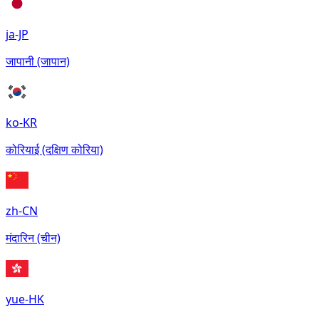
ja-JP
जापानी (जापान)
ko-KR
कोरियाई (दक्षिण कोरिया)
zh-CN
मंदारिन (चीन)
yue-HK