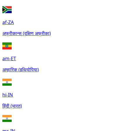
af-ZA
अफ्रीकान्स (दक्षिण अफ्रीका)
am-ET
अम्हारिक (इथियोपिया)
hi-IN
हिंदी (भारत)