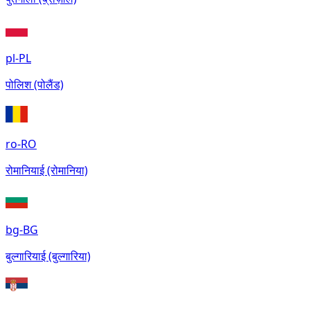
pl-PL
पोलिश (पोलैंड)
ro-RO
रोमानियाई (रोमानिया)
bg-BG
बुल्गारियाई (बुल्गारिया)