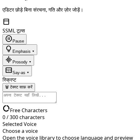
एडिटर छोड़े बिना संरचना, गति और ज़ोर जोड़ें।
toolbar
SSML टूल्स
pause_circle
Pause
lightbulb
Emphasis ▾
graphic_eq
Prosody ▾
pin
Say-as ▾
स्क्रिप्ट
🗑 टेक्स्ट साफ़ करें
data_usage
Free Characters
0
/
300
characters
Selected Voice
Choose a voice
Open the voice library to choose language and preview