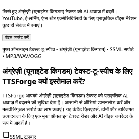
लिखे हुए
अंग्रेज़ी (यूनाइटेड किंगडम)
टेक्स्ट को AI आवाज़ में बदलें।
YouTube, ई-लर्निंग, ऐप्स और एक्सेसिबिलिटी के लिए प्राकृतिक वॉइस नैरेशन
कुछ ही सेकंड में बनाएं।
वॉइस जनरेट करें
मुफ्त ऑनलाइन टेक्स्ट-टू-स्पीच •
अंग्रेज़ी (यूनाइटेड किंगडम)
• SSML सपोर्ट
• MP3/WAV/OGG
अंग्रेज़ी (यूनाइटेड किंगडम)
टेक्स्ट-टू-स्पीच के लिए
TTSForge क्यों इस्तेमाल करें?
TTSForge आपको
अंग्रेज़ी (यूनाइटेड किंगडम)
टेक्स्ट को प्राकृतिक AI
आवाज़ में बदलने की सुविधा देता है। आसानी से ऑडियो डाउनलोड करें और
मल्टीलिंगुअल सपोर्ट का लाभ उठाएं। यह कंटेंट क्रिएटर्स, टीमों और व्यक्तिगत
उत्पादकता के लिए एक मुफ्त ऑनलाइन टेक्स्ट रीडर और AI वॉइस जनरेटर के
रूप में आदर्श है।
toolbar
SSML टूलबार