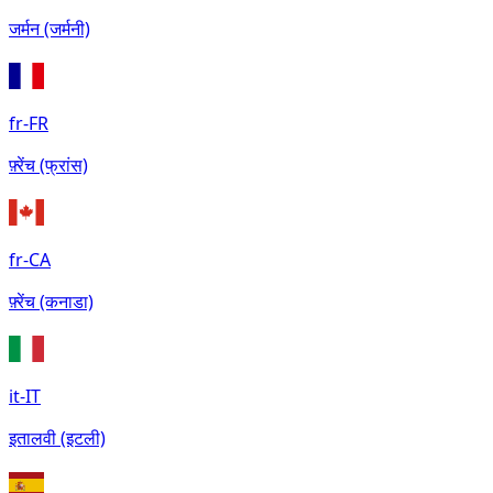
जर्मन (जर्मनी)
fr-FR
फ़्रेंच (फ्रांस)
fr-CA
फ़्रेंच (कनाडा)
it-IT
इतालवी (इटली)