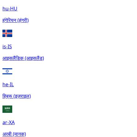
hu-HU
हंगेरियन (हंगरी)
is-IS
आइसलैंडिक (आइसलैंड)
he-IL
हिब्रू (इज़राइल)
ar-XA
अरबी (मानक)