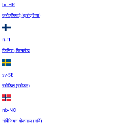
hr-HR
क्रोएशियाई (क्रोएशिया)
fi-FI
फिनिश (फिनलैंड)
sv-SE
स्वीडिश (स्वीडन)
nb-NO
नॉर्वेजियन बोकमाल (नॉर्वे)