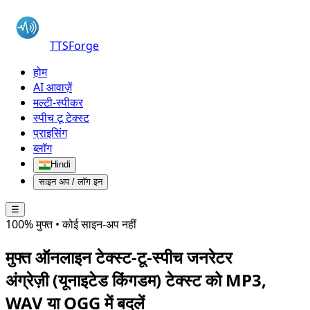
TTSForge
होम
AI आवाज़ें
मल्टी-स्पीकर
स्पीच टू टेक्स्ट
प्राइसिंग
ब्लॉग
Hindi
साइन अप / लॉग इन
☰
100% मुफ्त • कोई साइन-अप नहीं
मुफ्त ऑनलाइन टेक्स्ट-टू-स्पीच जनरेटर
अंग्रेज़ी (यूनाइटेड किंगडम)
टेक्स्ट को MP3,
WAV या OGG में बदलें