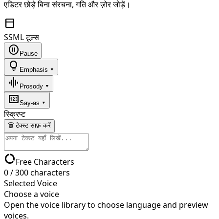
एडिटर छोड़े बिना संरचना, गति और ज़ोर जोड़ें।
toolbar
SSML टूल्स
pause_circle
Pause
lightbulb
Emphasis ▾
graphic_eq
Prosody ▾
pin
Say-as ▾
स्क्रिप्ट
🗑 टेक्स्ट साफ़ करें
data_usage
Free Characters
0
/
300
characters
Selected Voice
Choose a voice
Open the voice library to choose language and preview
voices.