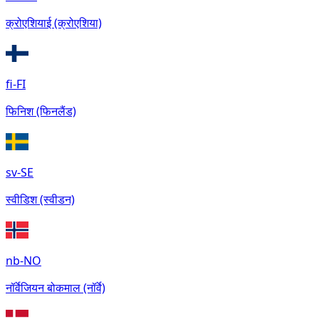
क्रोएशियाई (क्रोएशिया)
fi-FI
फिनिश (फिनलैंड)
sv-SE
स्वीडिश (स्वीडन)
nb-NO
नॉर्वेजियन बोकमाल (नॉर्वे)