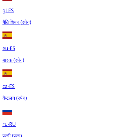
gl-ES
गैलिशियन (स्पेन)
eu-ES
बास्क (स्पेन)
ca-ES
कैटलन (स्पेन)
ru-RU
रूसी (रूस)