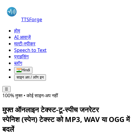
TTSForge
होम
AI आवाज़ें
मल्टी-स्पीकर
Speech to Text
प्राइसिंग
ब्लॉग
Hindi
साइन अप / लॉग इन
☰
100% मुफ्त • कोई साइन-अप नहीं
मुफ्त ऑनलाइन टेक्स्ट-टू-स्पीच जनरेटर
स्पेनिश (स्पेन)
टेक्स्ट को MP3, WAV या OGG में
बदलें