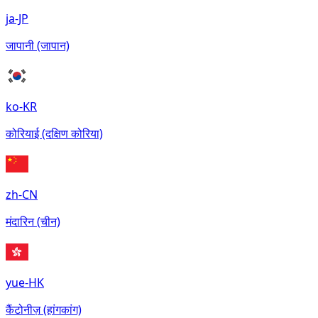
ja-JP
जापानी (जापान)
ko-KR
कोरियाई (दक्षिण कोरिया)
zh-CN
मंदारिन (चीन)
yue-HK
कैंटोनीज़ (हांगकांग)