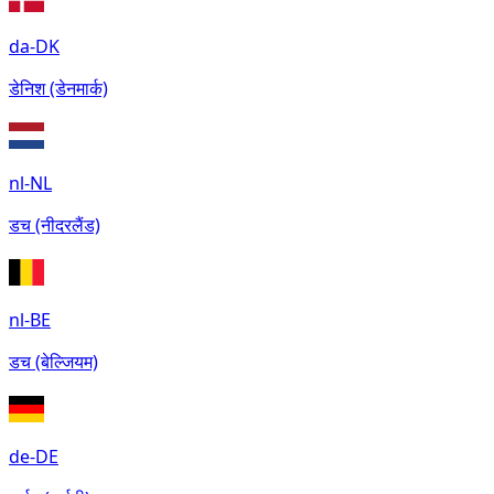
da-DK
डेनिश (डेनमार्क)
nl-NL
डच (नीदरलैंड)
nl-BE
डच (बेल्जियम)
de-DE