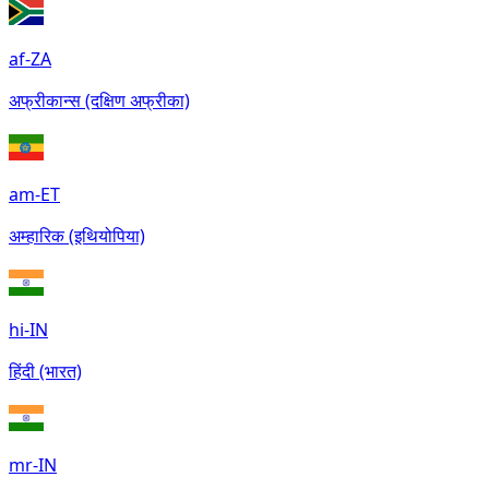
af-ZA
अफ्रीकान्स (दक्षिण अफ्रीका)
am-ET
अम्हारिक (इथियोपिया)
hi-IN
हिंदी (भारत)
mr-IN