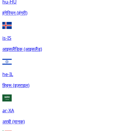
hu-HU
हंगेरियन (हंगरी)
is-IS
आइसलैंडिक (आइसलैंड)
he-IL
हिब्रू (इज़राइल)
ar-XA
अरबी (मानक)