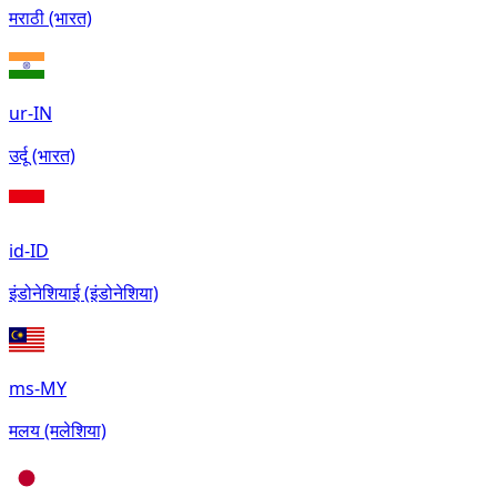
मराठी (भारत)
ur-IN
उर्दू (भारत)
id-ID
इंडोनेशियाई (इंडोनेशिया)
ms-MY
मलय (मलेशिया)