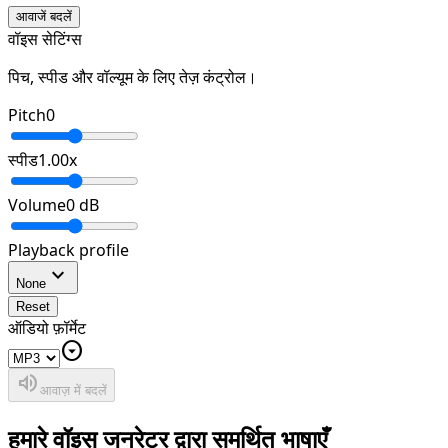
आवाजें बदलें
वॉइस सेटिंग्स
पिच, स्पीड और वॉल्यूम के लिए तेज़ कंट्रोल।
Pitch
0
स्पीड
1.00
x
Volume
0
dB
Playback profile
expand_more
None
Reset
ऑडियो फ़ॉर्मेट
arrow_drop_down_circle
volume_up
आवाज़ में बदलें
हमारे वॉइस जनरेटर द्वारा समर्थित भाषाएँ