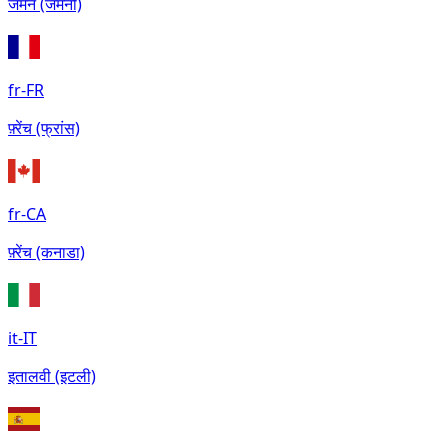
जर्मन (जर्मनी)
fr-FR
फ़्रेंच (फ्रांस)
fr-CA
फ़्रेंच (कनाडा)
it-IT
इतालवी (इटली)