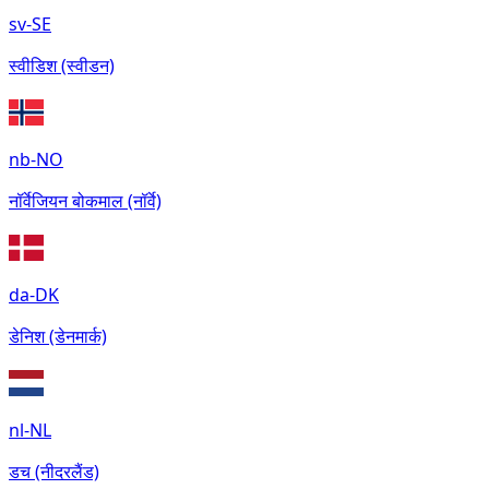
sv-SE
स्वीडिश (स्वीडन)
nb-NO
नॉर्वेजियन बोकमाल (नॉर्वे)
da-DK
डेनिश (डेनमार्क)
nl-NL
डच (नीदरलैंड)