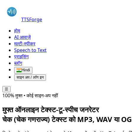
TTSForge
होम
AI आवाज़ें
मल्टी-स्पीकर
Speech to Text
प्राइसिंग
ब्लॉग
Hindi
साइन अप / लॉग इन
☰
100% मुफ्त • कोई साइन-अप नहीं
मुफ्त ऑनलाइन टेक्स्ट-टू-स्पीच जनरेटर
चेक (चेक गणराज्य)
टेक्स्ट को MP3, WAV या OGG 