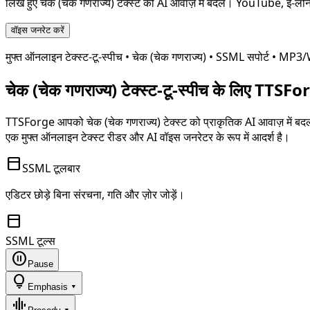
लिखे हुए
चेक (चेक गणराज्य)
टेक्स्ट को AI आवाज़ में बदलें। YouTube, ई-लर्नि
वॉइस जनरेट करें
मुफ्त ऑनलाइन टेक्स्ट-टू-स्पीच •
चेक (चेक गणराज्य)
• SSML सपोर्ट • MP
चेक (चेक गणराज्य)
टेक्स्ट-टू-स्पीच के लिए TTSForg
TTSForge आपको
चेक (चेक गणराज्य)
टेक्स्ट को प्राकृतिक AI आवाज़ में ब
एक मुफ्त ऑनलाइन टेक्स्ट रीडर और AI वॉइस जनरेटर के रूप में आदर्श है।
toolbar
SSML टूलबार
एडिटर छोड़े बिना संरचना, गति और ज़ोर जोड़ें।
toolbar
SSML टूल्स
pause_circle
Pause
lightbulb
Emphasis ▾
graphic_eq