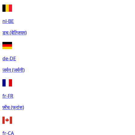
nl-BE
डच (बेल्जियम)
de-DE
जर्मन (जर्मनी)
fr-FR
फ़्रेंच (फ्रांस)
fr-CA