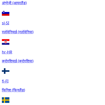
अंग्रेज़ी (आयरलैंड)
sl-SI
स्लोवेनियाई (स्लोवेनिया)
hr-HR
क्रोएशियाई (क्रोएशिया)
fi-FI
फिनिश (फिनलैंड)