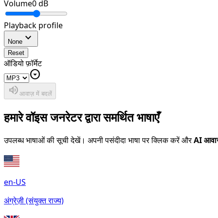
Volume
0
dB
Playback profile
expand_more
None
Reset
ऑडियो फ़ॉर्मेट
arrow_drop_down_circle
volume_up
आवाज़ में बदलें
हमारे वॉइस जनरेटर द्वारा समर्थित भाषाएँ
उपलब्ध भाषाओं की सूची देखें। अपनी पसंदीदा भाषा पर क्लिक करें और
AI आवा
en-US
अंग्रेज़ी (संयुक्त राज्य)