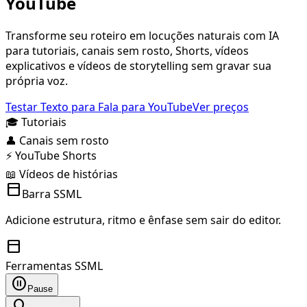
YouTube
Transforme seu roteiro em locuções naturais com IA
para tutoriais, canais sem rosto, Shorts, vídeos
explicativos e vídeos de storytelling sem gravar sua
própria voz.
Testar Texto para Fala para YouTube
Ver preços
🎓 Tutoriais
👤 Canais sem rosto
⚡ YouTube Shorts
📖 Vídeos de histórias
toolbar
Barra SSML
Adicione estrutura, ritmo e ênfase sem sair do editor.
toolbar
Ferramentas SSML
pause_circle
Pause
lightbulb