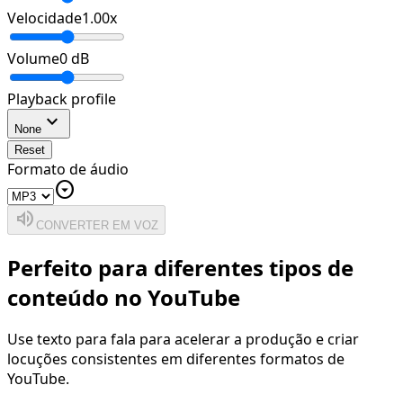
Velocidade
1.00
x
Volume
0
dB
Playback profile
expand_more
None
Reset
Formato de áudio
arrow_drop_down_circle
volume_up
CONVERTER EM VOZ
Perfeito para diferentes tipos de
conteúdo no YouTube
Use texto para fala para acelerar a produção e criar
locuções consistentes em diferentes formatos de
YouTube.