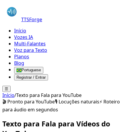
TTSForge
Início
Vozes IA
Multi-Falantes
Voz para Texto
Planos
Blog
Portuguese
Registrar / Entrar
☰
Início
/
Texto para Fala para YouTube
🎬 Pronto para YouTube
🎙️ Locuções naturais
⚡ Roteiro
para áudio em segundos
Texto para Fala para
Vídeos do