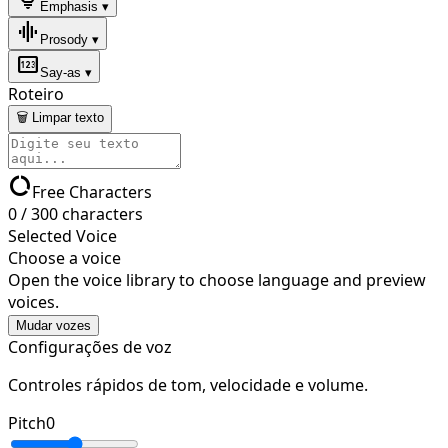
Emphasis ▾
graphic_eq
Prosody ▾
pin
Say-as ▾
Roteiro
🗑 Limpar texto
data_usage
Free Characters
0
/
300
characters
Selected Voice
Choose a voice
Open the voice library to choose language and preview
voices.
Mudar vozes
Configurações de voz
Controles rápidos de tom, velocidade e volume.
Pitch
0