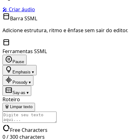
🎤 Criar áudio
toolbar
Barra SSML
Adicione estrutura, ritmo e ênfase sem sair do editor.
toolbar
Ferramentas SSML
pause_circle
Pause
lightbulb
Emphasis ▾
graphic_eq
Prosody ▾
pin
Say-as ▾
Roteiro
🗑 Limpar texto
data_usage
Free Characters
0
/
300
characters