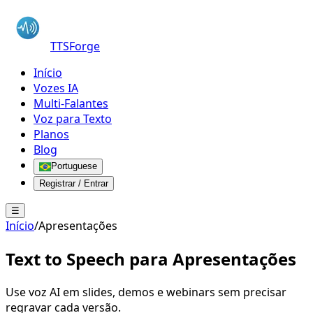
TTSForge
Início
Vozes IA
Multi-Falantes
Voz para Texto
Planos
Blog
Portuguese
Registrar / Entrar
☰
Início
/
Apresentações
Text to Speech para
Apresentações
Use voz AI em slides, demos e webinars sem precisar
regravar cada versão.