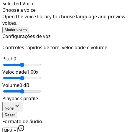
Selected Voice
Choose a voice
Open the voice library to choose language and preview
voices.
Mudar vozes
Configurações de voz
Controles rápidos de tom, velocidade e volume.
Pitch
0
Velocidade
1.00
x
Volume
0
dB
Playback profile
expand_more
None
Reset
Formato de áudio
arrow_drop_down_circle