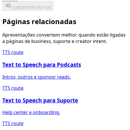
volume_up
CONVERTER EM VOZ
Páginas relacionadas
Apresentações convertem melhor quando estão ligadas
a páginas de business, suporte e creator intent.
TTS route
Text to Speech para Podcasts
Intros, outros e sponsor reads.
TTS route
Text to Speech para Suporte
Help center e onboarding.
TTS route