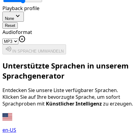
Playback profile
expand_more
None
Reset
Audioformat
arrow_drop_down_circle
volume_up
IN SPRACHE UMWANDELN
Unterstützte Sprachen in unserem
Sprachgenerator
Entdecken Sie unsere Liste verfügbarer Sprachen.
Klicken Sie auf Ihre bevorzugte Sprache, um sofort
Sprachproben mit
Künstlicher Intelligenz
zu erzeugen.
en-US