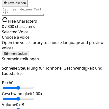
🗑 Text löschen
data_usage
Free Characters
0
/
300
characters
Selected Voice
Choose a voice
Open the voice library to choose language and preview
voices.
Stimmen ändern
Stimmeinstellungen
Schnelle Steuerung für Tonhöhe, Geschwindigkeit und
Lautstärke.
Pitch
0
Geschwindigkeit
1.00
x
Volume
0
dB