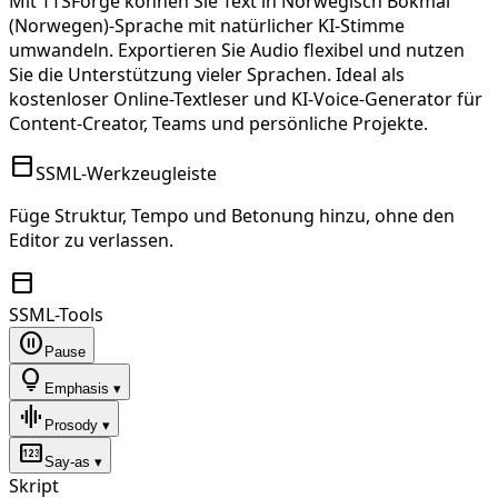
Mit TTSForge können Sie Text in
Norwegisch Bokmål
(Norwegen)
-Sprache mit natürlicher KI-Stimme
umwandeln. Exportieren Sie Audio flexibel und nutzen
Sie die Unterstützung vieler Sprachen. Ideal als
kostenloser Online-Textleser und KI-Voice-Generator für
Content-Creator, Teams und persönliche Projekte.
toolbar
SSML-Werkzeugleiste
Füge Struktur, Tempo und Betonung hinzu, ohne den
Editor zu verlassen.
toolbar
SSML-Tools
pause_circle
Pause
lightbulb
Emphasis ▾
graphic_eq
Prosody ▾
pin
Say-as ▾
Skript