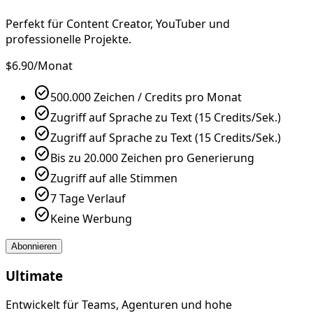
Perfekt für Content Creator, YouTuber und
professionelle Projekte.
$6.90
/Monat
check_circle
500.000 Zeichen / Credits pro Monat
check_circle
Zugriff auf Sprache zu Text (15 Credits/Sek.)
check_circle
Zugriff auf Sprache zu Text (15 Credits/Sek.)
check_circle
Bis zu 20.000 Zeichen pro Generierung
check_circle
Zugriff auf alle Stimmen
check_circle
7 Tage Verlauf
check_circle
Keine Werbung
Abonnieren
Ultimate
Entwickelt für Teams, Agenturen und hohe