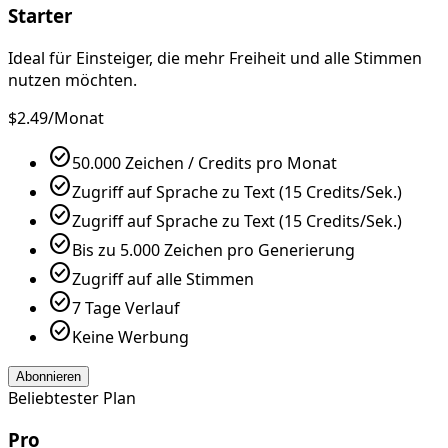
Starter
Ideal für Einsteiger, die mehr Freiheit und alle Stimmen
nutzen möchten.
$2.49
/Monat
check_circle
50.000 Zeichen / Credits pro Monat
check_circle
Zugriff auf Sprache zu Text (15 Credits/Sek.)
check_circle
Zugriff auf Sprache zu Text (15 Credits/Sek.)
check_circle
Bis zu 5.000 Zeichen pro Generierung
check_circle
Zugriff auf alle Stimmen
check_circle
7 Tage Verlauf
check_circle
Keine Werbung
Abonnieren
Beliebtester Plan
Pro