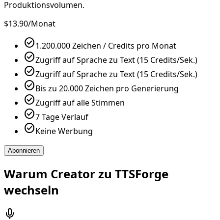
Produktionsvolumen.
$13.90
/Monat
check_circle
1.200.000 Zeichen / Credits pro Monat
check_circle
Zugriff auf Sprache zu Text (15 Credits/Sek.)
check_circle
Zugriff auf Sprache zu Text (15 Credits/Sek.)
check_circle
Bis zu 20.000 Zeichen pro Generierung
check_circle
Zugriff auf alle Stimmen
check_circle
7 Tage Verlauf
check_circle
Keine Werbung
Abonnieren
Warum Creator zu TTSForge
wechseln