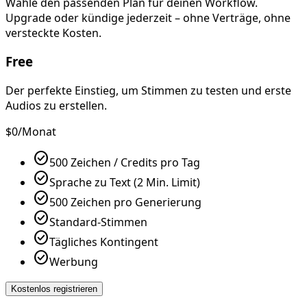
Wähle den passenden Plan für deinen Workflow.
Upgrade oder kündige jederzeit – ohne Verträge, ohne
versteckte Kosten.
Free
Der perfekte Einstieg, um Stimmen zu testen und erste
Audios zu erstellen.
$0
/Monat
check_circle
500 Zeichen / Credits pro Tag
check_circle
Sprache zu Text (2 Min. Limit)
check_circle
500 Zeichen pro Generierung
check_circle
Standard-Stimmen
check_circle
Tägliches Kontingent
check_circle
Werbung
Kostenlos registrieren