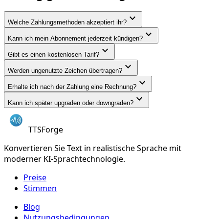
expand_more
Welche Zahlungsmethoden akzeptiert ihr?
expand_more
Kann ich mein Abonnement jederzeit kündigen?
expand_more
Gibt es einen kostenlosen Tarif?
expand_more
Werden ungenutzte Zeichen übertragen?
expand_more
Erhalte ich nach der Zahlung eine Rechnung?
expand_more
Kann ich später upgraden oder downgraden?
TTSForge
Konvertieren Sie Text in realistische Sprache mit
moderner KI-Sprachtechnologie.
Preise
Stimmen
Blog
Nutzungsbedingungen