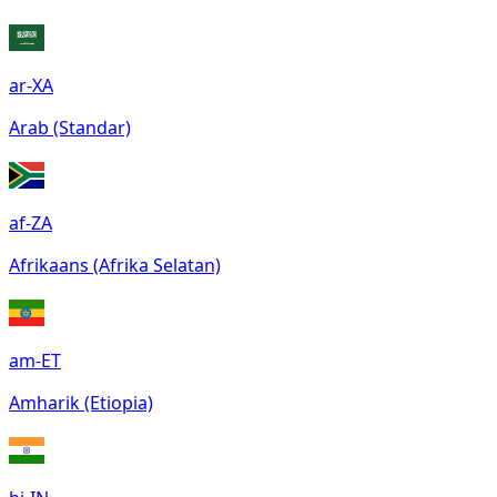
ar-XA
Arab (Standar)
af-ZA
Afrikaans (Afrika Selatan)
am-ET
Amharik (Etiopia)