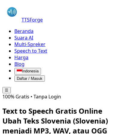
TTSForge
Beranda
Suara AI
Multi-Spreker
Speech to Text
Harga
Blog
Indonesia
Daftar / Masuk
☰
100% Gratis • Tanpa Login
Text to Speech Gratis Online
Ubah Teks
Slovenia (Slovenia)
menjadi MP3, WAV, atau OGG