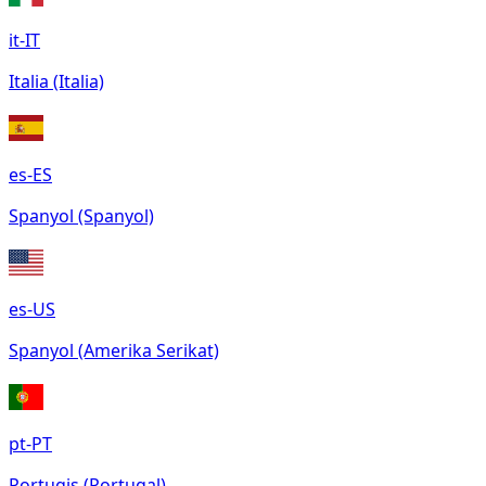
it-IT
Italia (Italia)
es-ES
Spanyol (Spanyol)
es-US
Spanyol (Amerika Serikat)
pt-PT
Portugis (Portugal)