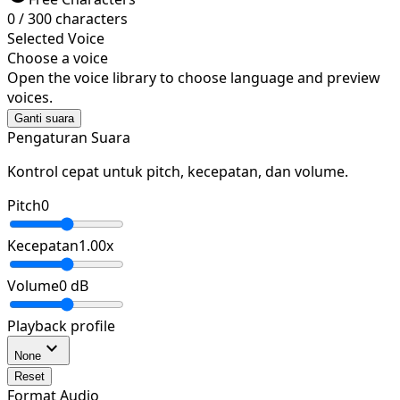
0
/
300
characters
Selected Voice
Choose a voice
Open the voice library to choose language and preview
voices.
Ganti suara
Pengaturan Suara
Kontrol cepat untuk pitch, kecepatan, dan volume.
Pitch
0
Kecepatan
1.00
x
Volume
0
dB
Playback profile
expand_more
None
Reset
Format Audio