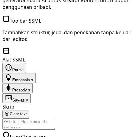
generator suara AI untuk kreator konten, tim, maupun
penggunaan pribadi.
toolbar
Toolbar SSML
Tambahkan struktur, jeda, dan penekanan tanpa keluar
dari editor.
toolbar
Alat SSML
pause_circle
Pause
lightbulb
Emphasis ▾
graphic_eq
Prosody ▾
pin
Say-as ▾
Skrip
🗑 Clear text
data_usage
Free Characters