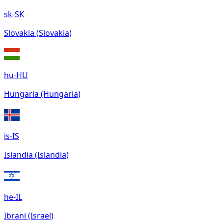
sk-SK
Slovakia (Slovakia)
hu-HU
Hungaria (Hungaria)
is-IS
Islandia (Islandia)
he-IL
Ibrani (Israel)