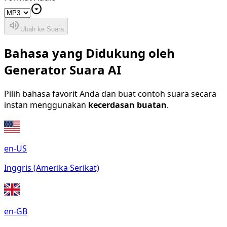
arrow_drop_down_circle
volume_up
Ubah ke Suara
Bahasa yang Didukung oleh
Generator Suara AI
Pilih bahasa favorit Anda dan buat contoh suara secara
instan menggunakan
kecerdasan buatan
.
en-US
Inggris (Amerika Serikat)
en-GB