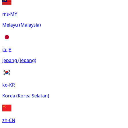
ms-MY
Melayu (Malaysia)
ja-JP
Jepang (Jepang)
ko-KR
Korea (Korea Selatan)
zh-CN