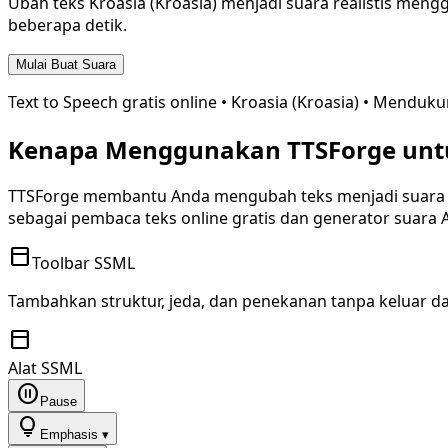
Ubah teks
Kroasia (Kroasia)
menjadi suara realistis menggu
beberapa detik.
Mulai Buat Suara
Text to Speech gratis online •
Kroasia (Kroasia)
• Menduku
Kenapa Menggunakan TTSForge untu
TTSForge membantu Anda mengubah teks menjadi suar
sebagai pembaca teks online gratis dan generator suara 
toolbar
Toolbar SSML
Tambahkan struktur, jeda, dan penekanan tanpa keluar dar
toolbar
Alat SSML
pause_circle
Pause
lightbulb
Emphasis ▾