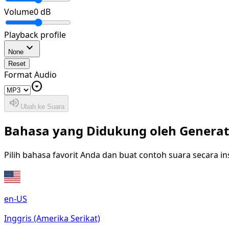
Volume
0
dB
Playback profile
expand_more
None
Reset
Format Audio
arrow_drop_down_circle
volume_up
Ubah ke Suara
Bahasa yang Didukung oleh Generat
Pilih bahasa favorit Anda dan buat contoh suara secara
en-US
Inggris (Amerika Serikat)