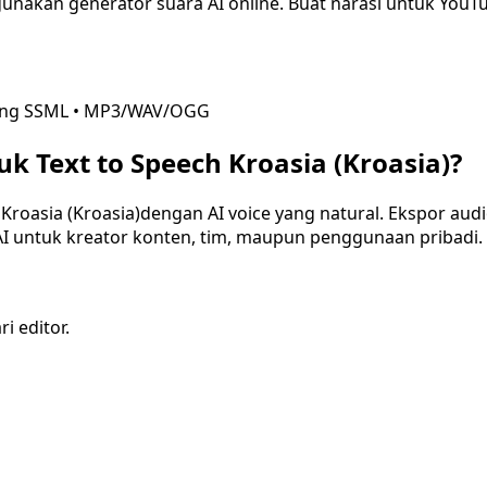
nakan generator suara AI online. Buat narasi untuk YouTube
ng SSML • MP3/WAV/OGG
k Text to Speech
Kroasia (Kroasia)
?
a
Kroasia (Kroasia)
dengan AI voice yang natural. Ekspor au
AI untuk kreator konten, tim, maupun penggunaan pribadi.
i editor.