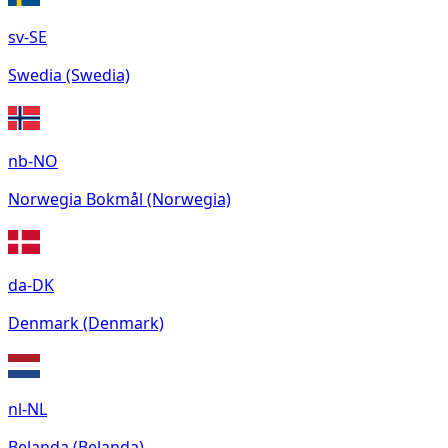
sv-SE
Swedia (Swedia)
nb-NO
Norwegia Bokmål (Norwegia)
da-DK
Denmark (Denmark)
nl-NL
Belanda (Belanda)