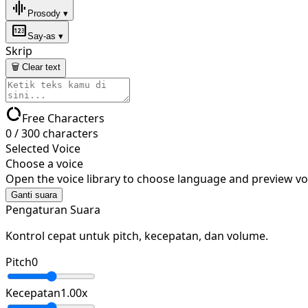
graphic_eq
Prosody ▾
pin
Say-as ▾
Skrip
🗑 Clear text
data_usage
Free Characters
0
/
300
characters
Selected Voice
Choose a voice
Open the voice library to choose language and preview vo
Ganti suara
Pengaturan Suara
Kontrol cepat untuk pitch, kecepatan, dan volume.
Pitch
0
Kecepatan
1.00
x