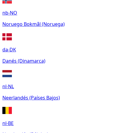
nb-NO
Noruego Bokmål (Noruega)
da-DK
Danés (Dinamarca)
nl-NL
Neerlandés (Países Bajos)
nl-BE