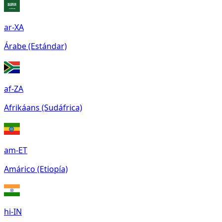
ar-XA
Árabe (Estándar)
af-ZA
Afrikáans (Sudáfrica)
am-ET
Amárico (Etiopía)
hi-IN