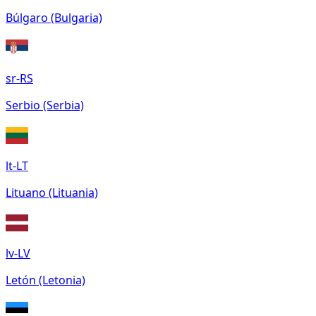
Búlgaro (Bulgaria)
sr-RS
Serbio (Serbia)
lt-LT
Lituano (Lituania)
lv-LV
Letón (Letonia)