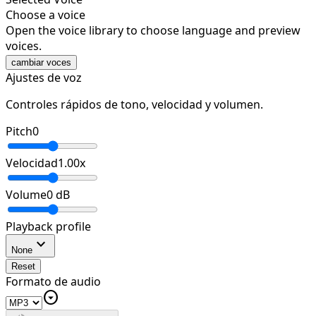
Choose a voice
Open the voice library to choose language and preview
voices.
cambiar voces
Ajustes de voz
Controles rápidos de tono, velocidad y volumen.
Pitch
0
Velocidad
1.00
x
Volume
0
dB
Playback profile
expand_more
None
Reset
Formato de audio
arrow_drop_down_circle