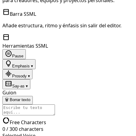
para creadores, equipos y proyectos personales.
toolbar
Barra SSML
Añade estructura, ritmo y énfasis sin salir del editor.
toolbar
Herramientas SSML
pause_circle
Pause
lightbulb
Emphasis ▾
graphic_eq
Prosody ▾
pin
Say-as ▾
Guion
🗑 Borrar texto
data_usage
Free Characters
0
/
300
characters
Selected Voice