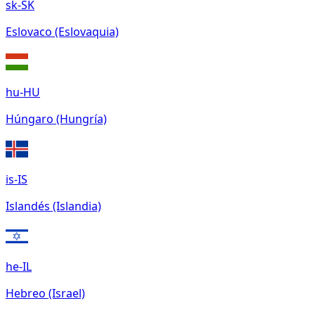
sk-SK
Eslovaco (Eslovaquia)
hu-HU
Húngaro (Hungría)
is-IS
Islandés (Islandia)
he-IL
Hebreo (Israel)