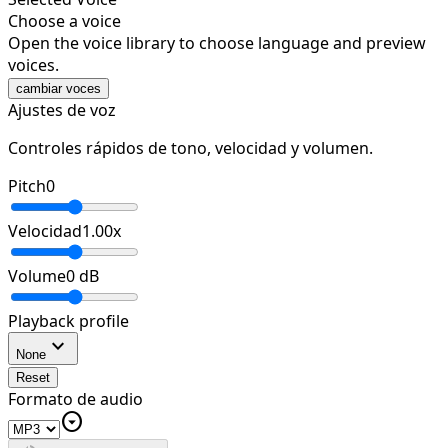
Choose a voice
Open the voice library to choose language and preview
voices.
cambiar voces
Ajustes de voz
Controles rápidos de tono, velocidad y volumen.
Pitch
0
Velocidad
1.00
x
Volume
0
dB
Playback profile
expand_more
None
Reset
Formato de audio
arrow_drop_down_circle