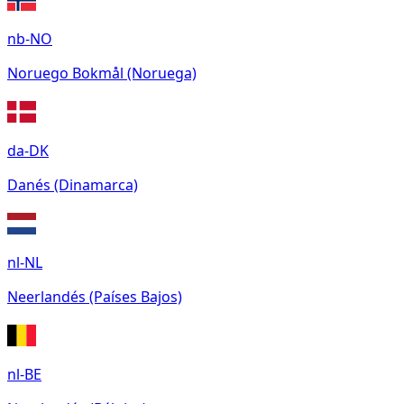
nb-NO
Noruego Bokmål (Noruega)
da-DK
Danés (Dinamarca)
nl-NL
Neerlandés (Países Bajos)
nl-BE