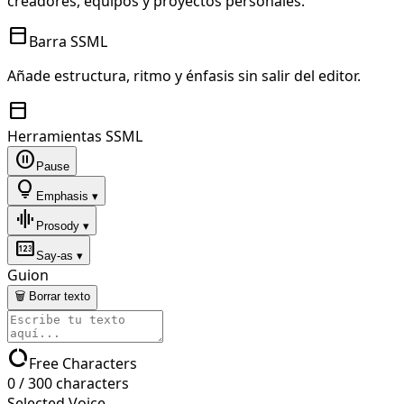
creadores, equipos y proyectos personales.
toolbar
Barra SSML
Añade estructura, ritmo y énfasis sin salir del editor.
toolbar
Herramientas SSML
pause_circle
Pause
lightbulb
Emphasis ▾
graphic_eq
Prosody ▾
pin
Say-as ▾
Guion
🗑 Borrar texto
data_usage
Free Characters
0
/
300
characters
Selected Voice