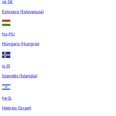
sk-SK
Eslovaco (Eslovaquia)
hu-HU
Húngaro (Hungría)
is-IS
Islandés (Islandia)
he-IL
Hebreo (Israel)