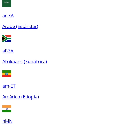
ar-XA
Árabe (Estándar)
af-ZA
Afrikáans (Sudáfrica)
am-ET
Amárico (Etiopía)
hi-IN