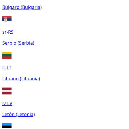
Búlgaro (Bulgaria)
sr-RS
Serbio (Serbia)
lt-LT
Lituano (Lituania)
lv-LV
Letón (Letonia)