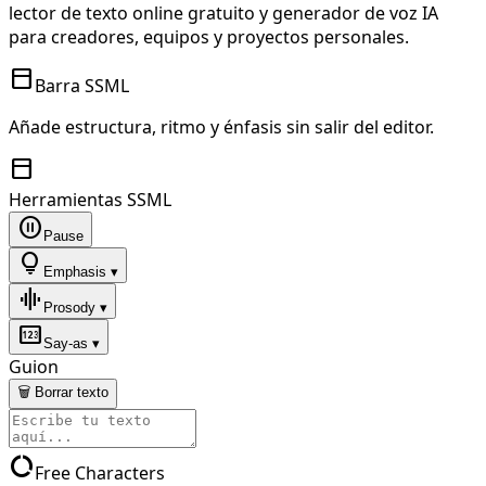
lector de texto online gratuito y generador de voz IA
para creadores, equipos y proyectos personales.
toolbar
Barra SSML
Añade estructura, ritmo y énfasis sin salir del editor.
toolbar
Herramientas SSML
pause_circle
Pause
lightbulb
Emphasis ▾
graphic_eq
Prosody ▾
pin
Say-as ▾
Guion
🗑 Borrar texto
data_usage
Free Characters