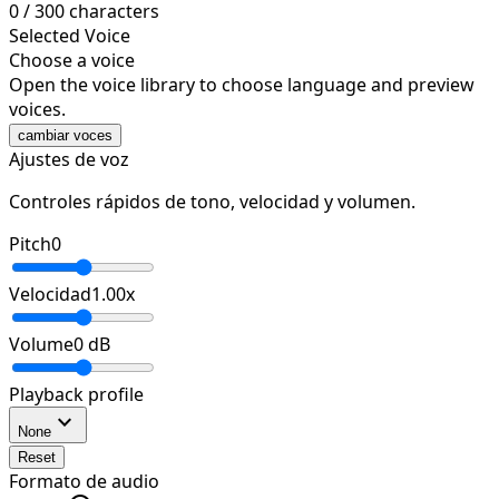
0
/
300
characters
Selected Voice
Choose a voice
Open the voice library to choose language and preview
voices.
cambiar voces
Ajustes de voz
Controles rápidos de tono, velocidad y volumen.
Pitch
0
Velocidad
1.00
x
Volume
0
dB
Playback profile
expand_more
None
Reset
Formato de audio