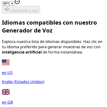
arrow_drop_down_circle
volume_up
CONVERTIR A VOZ
Idiomas compatibles con nuestro
Generador de Voz
Explora nuestra lista de idiomas disponibles. Haz clic en
tu idioma preferido para generar muestras de voz con
inteligencia artificial
de forma instantánea.
en-US
Inglés (Estados Unidos)
en-GB