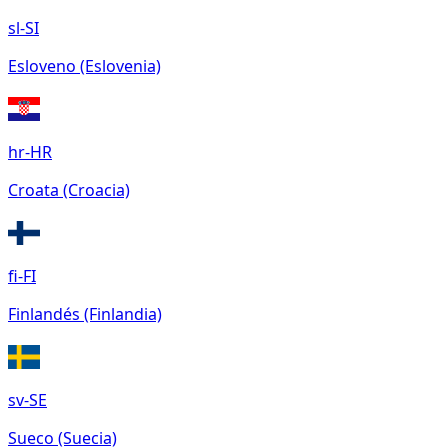
sl-SI
Esloveno (Eslovenia)
hr-HR
Croata (Croacia)
fi-FI
Finlandés (Finlandia)
sv-SE
Sueco (Suecia)