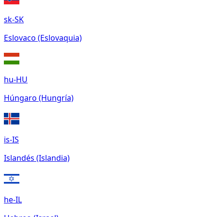
sk-SK
Eslovaco (Eslovaquia)
hu-HU
Húngaro (Hungría)
is-IS
Islandés (Islandia)
he-IL