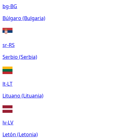
bg-BG
Búlgaro (Bulgaria)
sr-RS
Serbio (Serbia)
lt-LT
Lituano (Lituania)
lv-LV
Letón (Letonia)