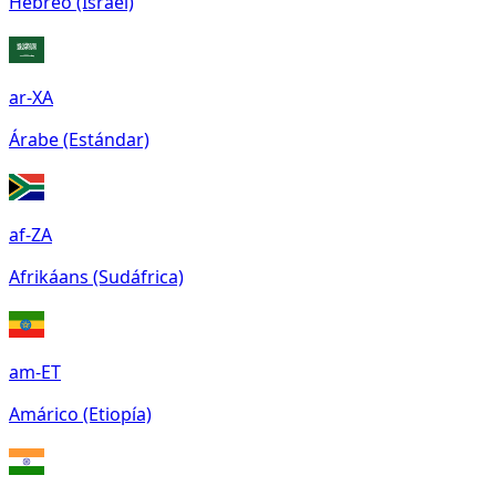
Hebreo (Israel)
ar-XA
Árabe (Estándar)
af-ZA
Afrikáans (Sudáfrica)
am-ET
Amárico (Etiopía)