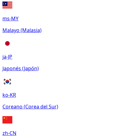
ms-MY
Malayo (Malasia)
ja-JP
Japonés (Japón)
ko-KR
Coreano (Corea del Sur)
zh-CN