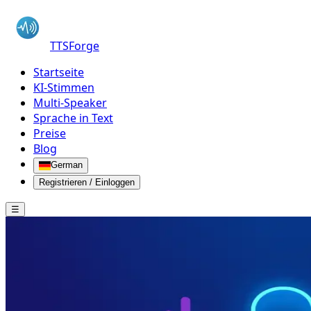
TTSForge
Startseite
KI-Stimmen
Multi-Speaker
Sprache in Text
Preise
Blog
German
Registrieren / Einloggen
☰