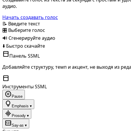
аудио.
Начать создавать голос
📝 Введите текст
🎛️ Выберите голос
🔊 Сгенерируйте аудио
⬇️ Быстро скачайте
toolbar
Панель SSML
Добавляйте структуру, темп и акцент, не выходя из ред
toolbar
Инструменты SSML
pause_circle
Pause
lightbulb
Emphasis ▾
graphic_eq
Prosody ▾
pin
Say-as ▾