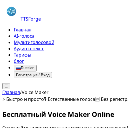
TTSForge
Главная
AI-голоса
Мультиголосовой
Аудио в текст
Тарифы
блог
Russian
Регистрация / Вход
☰
Главная
/
Voice Maker
⚡ Быстро и просто
🎙️ Естественные голоса
🆓 Без регист
Бесплатный
Voice Maker
Online
Создавайте голос из текста за секунды с простым и уд