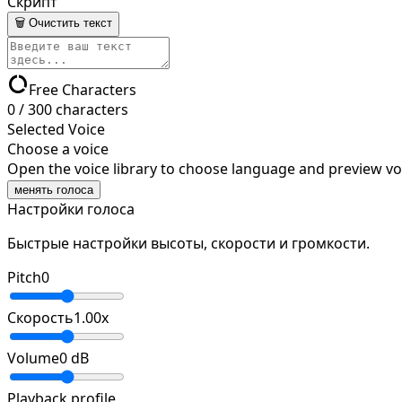
Скрипт
🗑 Очистить текст
data_usage
Free Characters
0
/
300
characters
Selected Voice
Choose a voice
Open the voice library to choose language and preview vo
менять голоса
Настройки голоса
Быстрые настройки высоты, скорости и громкости.
Pitch
0
Скорость
1.00
x
Volume
0
dB
Playback profile