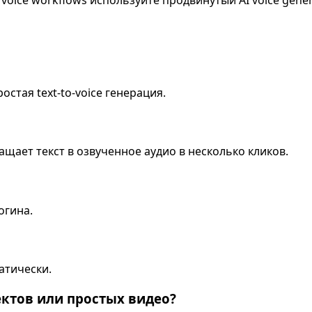
 voice workflows используйте продвинутый AI voice gener
стая text-to-voice генерация.
щает текст в озвученное аудио в несколько кликов.
огина.
атически.
ктов или простых видео?