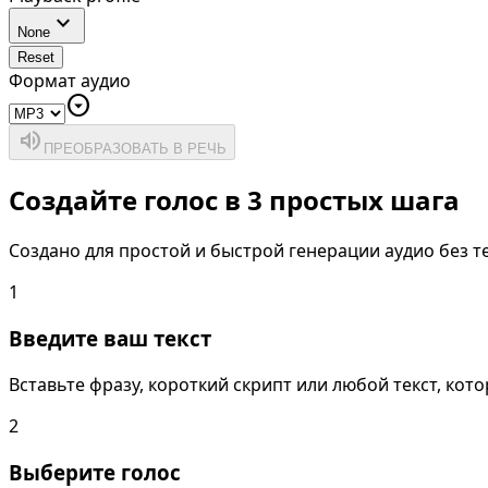
expand_more
None
Reset
Формат аудио
arrow_drop_down_circle
volume_up
ПРЕОБРАЗОВАТЬ В РЕЧЬ
Создайте голос в 3 простых шага
Создано для простой и быстрой генерации аудио без т
1
Введите ваш текст
Вставьте фразу, короткий скрипт или любой текст, кот
2
Выберите голос