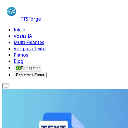
TTSForge
Início
Vozes IA
Multi-Falantes
Voz para Texto
Planos
Blog
Portuguese
Registrar / Entrar
☰