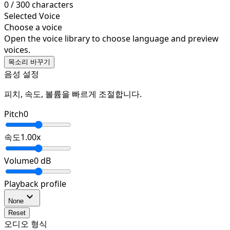
0
/
300
characters
Selected Voice
Choose a voice
Open the voice library to choose language and preview
voices.
목소리 바꾸기
음성 설정
피치, 속도, 볼륨을 빠르게 조절합니다.
Pitch
0
속도
1.00
x
Volume
0
dB
Playback profile
expand_more
None
Reset
오디오 형식