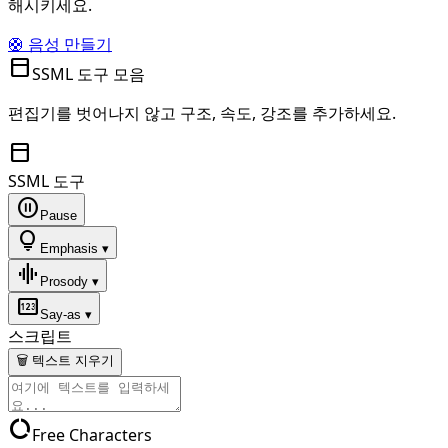
해시키세요.
🛟 음성 만들기
toolbar
SSML 도구 모음
편집기를 벗어나지 않고 구조, 속도, 강조를 추가하세요.
toolbar
SSML 도구
pause_circle
Pause
lightbulb
Emphasis ▾
graphic_eq
Prosody ▾
pin
Say-as ▾
스크립트
🗑 텍스트 지우기
data_usage
Free Characters