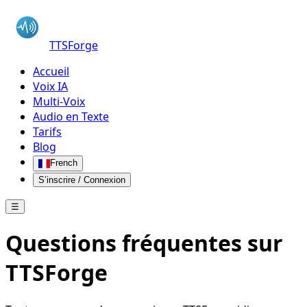
TTSForge
Accueil
Voix IA
Multi-Voix
Audio en Texte
Tarifs
Blog
French
S’inscrire / Connexion
☰
Questions fréquentes sur
TTSForge