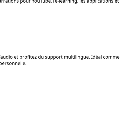
rrations pour YouTube, l’e-learning, les applications et
 l’audio et profitez du support multilingue. Idéal comme
 personnelle.