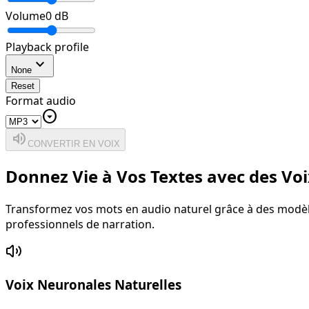
Volume
0
dB
Playback profile
expand_more
None
Reset
Format audio
arrow_drop_down_circle
volume_up
CONVERTIR EN VOIX
Donnez Vie à Vos Textes avec des Vo
Transformez vos mots en audio naturel grâce à des modèles
professionnels de narration.
Voix Neuronales Naturelles