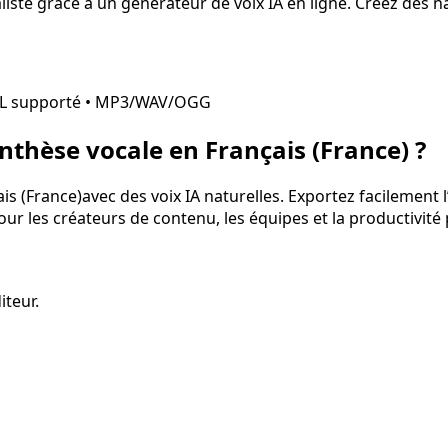
liste grâce à un générateur de voix IA en ligne. Créez des na
L supporté • MP3/WAV/OGG
ynthèse vocale en
Français (France)
?
is (France)
avec des voix IA naturelles. Exportez facilement
pour les créateurs de contenu, les équipes et la productivité
iteur.