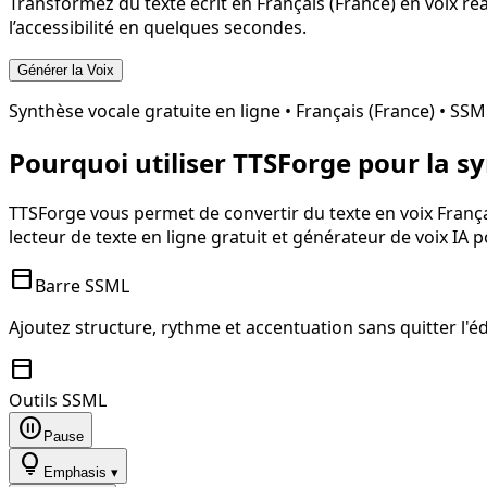
Transformez du texte écrit en
Français (France)
en voix réa
l’accessibilité en quelques secondes.
Générer la Voix
Synthèse vocale gratuite en ligne •
Français (France)
• SSM
Pourquoi utiliser TTSForge pour la s
TTSForge vous permet de convertir du texte en voix
França
lecteur de texte en ligne gratuit et générateur de voix IA 
toolbar
Barre SSML
Ajoutez structure, rythme et accentuation sans quitter l'éd
toolbar
Outils SSML
pause_circle
Pause
lightbulb
Emphasis ▾