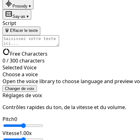
graphic_eq
Prosody ▾
pin
Say-as ▾
Script
🗑 Effacer le texte
data_usage
Free Characters
0
/
300
characters
Selected Voice
Choose a voice
Open the voice library to choose language and preview vo
Changer de voix
Réglages de voix
Contrôles rapides du ton, de la vitesse et du volume.
Pitch
0
Vitesse
1.00
x