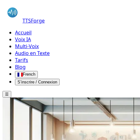
TTSForge
Accueil
Voix IA
Multi-Voix
Audio en Texte
Tarifs
Blog
French
S’inscrire / Connexion
☰