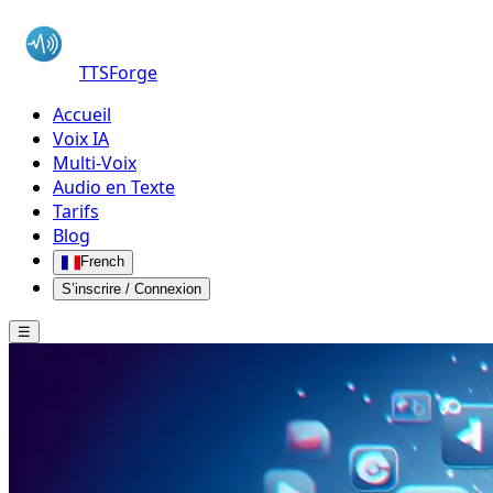
TTSForge
Accueil
Voix IA
Multi-Voix
Audio en Texte
Tarifs
Blog
French
S’inscrire / Connexion
☰